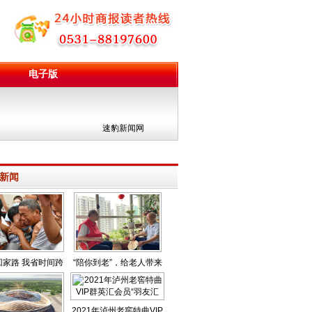
电子版
团
速豹新闻网
新闻
回家路 我省时间跨
“陪你到老”，给老人带来
最长寻亲成功
满满幸福感
2021年泸州老窖特曲VIP