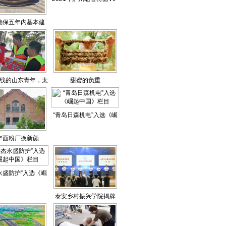
群英汇会员“羽友汇"山东
确保五年内基本建
省巡回赛十站在两天内挥
成“五个济南”
拍开赛
线的山东青年，太
甜蜜的负重
帅了
“青岛日森机电”入选《崛
起中国》栏目
年面粉厂换新颜
永盛防护”入选《崛
起中国》栏目
泰安乡村振兴学院揭牌