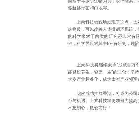
菌孢子等微小生物为食，以纤维素、
假丝酵母菌和白地霉。
上乘科技敏锐地发现了这点，太岁
殊物质，可以改善人体微循环系统，
的科学家对于菌类的研究还非常有限
种，科学界只对其中5%有研究，现阶
上乘科技将继续秉承“成就百万创
能轻松养生，健康一生”的理念；坚持
太岁产业标准化，成为太岁产业领军
此次成功挂牌香港，将成为公司未
台与机遇。上乘科技将更加努力提高
不忘初心，砥砺前行！