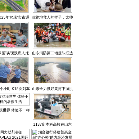
2025年实现“市市通
你跪地救人的样子，太帅
高铁”
了！
家园”实现残疾人托
山东消防第二增援队抵达
康复就业一体化
郑州
个小时 K15次列车
山东全力做好黄河下游洪
平安返济
水防御
漠世界 体验不一样
的暑假生活
1137所本科高校在山东
省招生