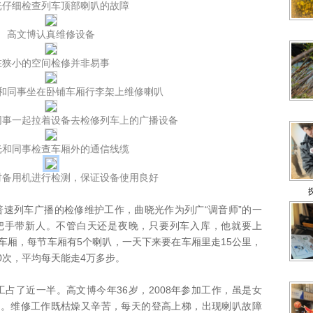
光仔细检查列车顶部喇叭的故障
高文博认真维修设备
在狭小的空间检修并非易事
和同事坐在卧铺车厢行李架上维修喇叭
同事一起拉着设备去检修列车上的广播设备
光和同事检查车厢外的通信线缆
对备用机进行检测，保证设备使用良好
列车广播的检修维护工作，曲晓光作为列广“调音师”的一
把手带新人。不管白天还是夜晚，只要列车入库，他就要上
8节车厢，每节车厢有5个喇叭，一天下来要在车厢里走15公里，
00次，平均每天能走4万多步。
了近一半。高文博今年36岁，2008年参加工作，虽是女
差。维修工作既枯燥又辛苦，每天的登高上梯，出现喇叭故障