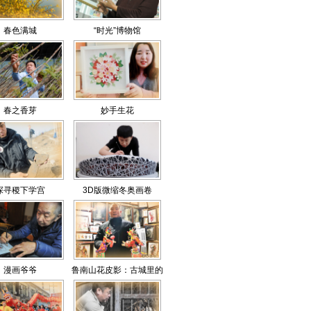
春色满城
“时光”博物馆
春之香芽
妙手生花
探寻稷下学宫
3D版微缩冬奥画卷
漫画爷爷
鲁南山花皮影：古城里的
光与影