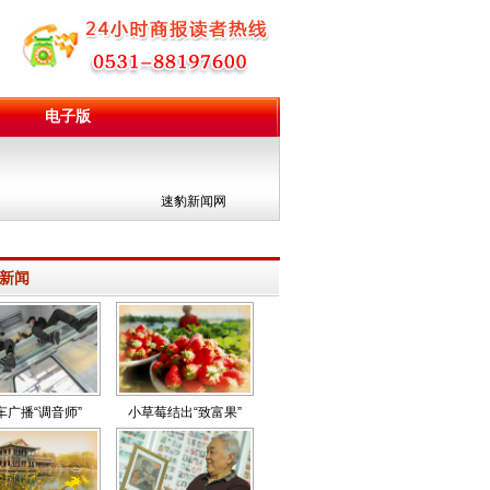
电子版
团
速豹新闻网
新闻
车广播“调音师”
小草莓结出“致富果”