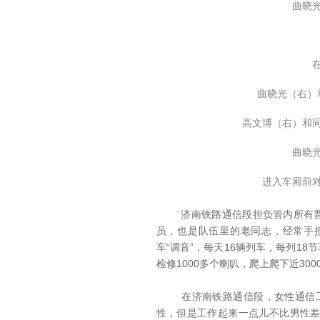
曲晓
曲晓光（右）
高文博（右）和
曲晓
进入车厢前
济南铁路通信段担负管内所有普速
员，也是队伍里的老同志，经常手
车“调音”，每天16辆列车，每列1
检修1000多个喇叭，爬上爬下近30
在济南铁路通信段，女性通信工占
性，但是工作起来一点儿不比男性