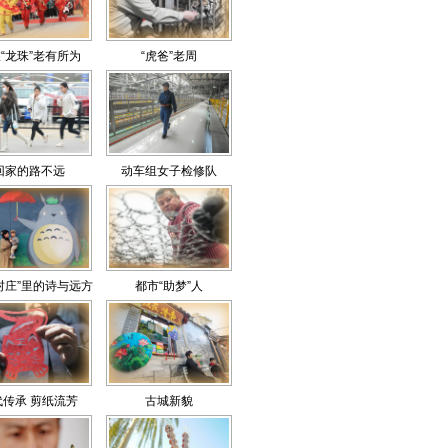
“龙珠”老有所为
“虎爸”老周
回家的路不远
动车组女子检修队
村庄”里的诗与远方
都市“助梦”人
代传承 剪纸流芳
古城新貌