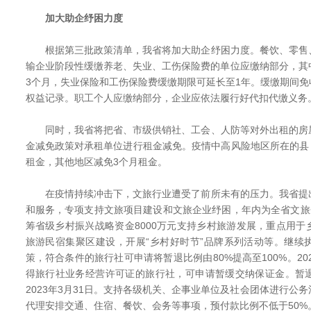
加大助企纾困力度
根据第三批政策清单，我省将加大助企纾困力度。餐饮、零售
输企业阶段性缓缴养老、失业、工伤保险费的单位应缴纳部分，其
3个月，失业保险和工伤保险费缓缴期限可延长至1年。缓缴期间
权益记录。职工个人应缴纳部分，企业应依法履行好代扣代缴义务
同时，我省将把省、市级供销社、工会、人防等对外出租的房
金减免政策对承租单位进行租金减免。疫情中高风险地区所在的县（
租金，其他地区减免3个月租金。
在疫情持续冲击下，文旅行业遭受了前所未有的压力。我省提
和服务，专项支持文旅项目建设和文旅企业纾困，年内为全省文旅
筹省级乡村振兴战略资金8000万元支持乡村旅游发展，重点用
旅游民宿集聚区建设，开展“乡村好时节”品牌系列活动等。继续
策，符合条件的旅行社可申请将暂退比例由80%提高至100%。20
得旅行社业务经营许可证的旅行社，可申请暂缓交纳保证金。暂
2023年3月31日。支持各级机关、企事业单位及社会团体进行公
代理安排交通、住宿、餐饮、会务等事项，预付款比例不低于50%