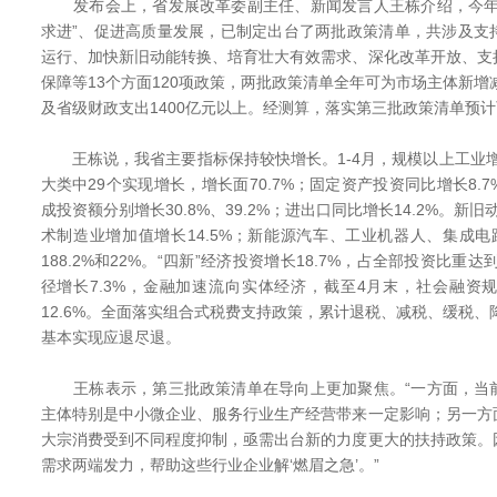
发布会上，省发展改革委副主任、新闻发言人王栋介绍，今年
求进”、促进高质量发展，已制定出台了两批政策清单，共涉及支
运行、加快新旧动能转换、培育壮大有效需求、深化改革开放、支
保障等13个方面120项政策，两批政策清单全年可为市场主体新增减
及省级财政支出1400亿元以上。经测算，落实第三批政策清单预计
王栋说，我省主要指标保持较快增长。1-4月，规模以上工业增加
大类中29个实现增长，增长面70.7%；固定资产投资同比增长8.
成投资额分别增长30.8%、39.2%；进出口同比增长14.2%。新
术制造业增加值增长14.5%；新能源汽车、工业机器人、集成电
188.2%和22%。“四新”经济投资增长18.7%，占全部投资比重达到
径增长7.3%，金融加速流向实体经济，截至4月末，社会融资规
12.6%。全面落实组合式税费支持政策，累计退税、减税、缓税、降
基本实现应退尽退。
王栋表示，第三批政策清单在导向上更加聚焦。“一方面，当
主体特别是中小微企业、服务行业生产经营带来一定影响；另一方
大宗消费受到不同程度抑制，亟需出台新的力度更大的扶持政策。
需求两端发力，帮助这些行业企业解‘燃眉之急’。”