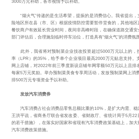
3000万元补助，各市视情予以补助。
“烟火气”传递的是生活希望，提振的是消费信心。我省提出，
险地区所在县（市、区）根据疫情防控需要暂停堂食的，其他地区
餐饮商户有效延长营业时间，夜间非高峰时段，在确保道路交通安
部门评估后，合理施划临时停车泊位，打造具有“烟火气”的消费氛
此外，我省将对预制菜企业技改投资超过5000万元以上的，
率（LPR）的35%，给予单个企业项目最高2000万元贴息支持
网上店铺，对2022年前三季度新设店铺年网零额50万元以上且排
每家5万元奖励。举办预制菜美食专享周活动，发放预制菜网上消费“
排500万元专项资金予以补助。
发放汽车消费券
汽车消费占社会消费品零售总额比重的10%，是扩大内需、稳
王洪平说，省商务厅联合省发改委、省财政厅、省统计局于5月2
的若干措施》，在落实好国家和省现有汽车消费政策基础上，加大
汽车消费政策措施。