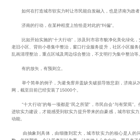
如何在打造城市软实力时让市民能自发融入，也是济南为政者
济南的行动，在某种程度上恰恰是对此的“纠偏”。
比如开始实施的“十大行动”，涉及到市容市貌净化美化绿化，
老旧小区、背街小巷集中整治，窗口行业服务提升，社区小区服务
乱画清理整治，重点区域及周边综合整治，不文明行为集中整治等
有的放矢，有预则立。
举个简单的例子，为避免窨井盖缺失破损导致悲剧，济南从20
网，截至目前已经安装了15000个。
“十大行动”的每一项都是“民之所望”，市民自会“与有荣焉”
进软实力建设，才能感受到软实力提升带来的自豪感，城市软实力
动能。
由抽象到具体，由细微到宏大，城市软实力的核心是人的问