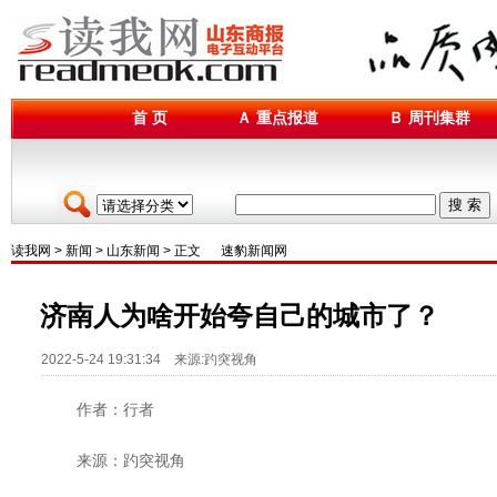
首 页
Ａ 重点报道
Ｂ 周刊集群
搜 索
读我网
>
新闻
>
山东新闻
> 正文
速豹新闻网
济南人为啥开始夸自己的城市了？
2022-5-24 19:31:34 来源:趵突视角
作者：行者
来源：趵突视角