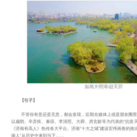
如画大明湖/赵天羿
【引子】
不管你有意还是无意，都会发现，近期在媒体上或是朋友圈里，
以扁鹊、辛弃疾、秦琼、李清照、大舜、房玄龄等为代表的“抗疫
《济南有高人》热传各大平台。济南“十大之城”建设宏伟画卷的推
南人”从历史中来到当下……