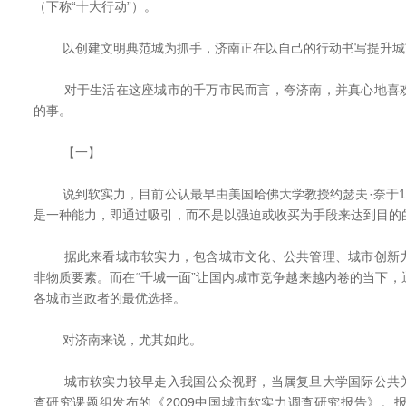
（下称“十大行动”）。
以创建文明典范城为抓手，济南正在以自己的行动书写提升城市
对于生活在这座城市的千万市民而言，夸济南，并真心地喜欢
的事。
【一】
说到软实力，目前公认最早由美国哈佛大学教授约瑟夫·奈于19
是一种能力，即通过吸引，而不是以强迫或收买为手段来达到目的
据此来看城市软实力，包含城市文化、公共管理、城市创新力
非物质要素。而在“千城一面”让国内城市竞争越来越内卷的当下
各城市当政者的最优选择。
对济南来说，尤其如此。
城市软实力较早走入我国公众视野，当属复旦大学国际公共关
查研究课题组发布的《2009中国城市软实力调查研究报告》。