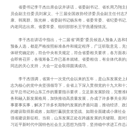
省委书记李干杰出席会议并讲话，省委副书记、省长周乃翔主
员会副主任委员刘家义、十三届全国政协经济委员会副主任付志
康、韩寓群、陈光林，省委副书记杨东奇，省委常委、省纪委书记
内老同志出席。省委常委、组织部部长王宇燕通报情况。
李干杰在讲话中指出，十二届省“两委”委员候选人预备人选和
预备人选，都是严格按照标准条件和规定程序，广泛听取意见，充
体研究确定的，符合中央有关规定，符合省委相关要求，各方面表
会即将召开，各项筹备工作已基本就绪。省委相信，有全体代表的
同志的关心支持，大会一定会取得圆满成功。
李干杰强调，省第十一次党代会以来的五年，是山东发展史上
志为核心的党中央坚强领导下，全省上下深入贯彻党的十九大和十
近平总书记对山东工作的重要指示要求，立足新发展阶段，完整准
务和融入新发展格局，加快推动高质量发展，办成了许多事关全局
事要事实事，解决了许多长期制约发展的矛盾问题，推动经济、政
的建设取得新成效，如期打赢脱贫攻坚战、如期全面建成小康社会
强省建设新征程。当前，山东发展正处在跨越发展的关键期。面对
习近平新时代中国特色社会主义思想为指导，坚持稳中求进工作总