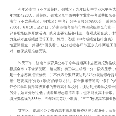
今年济南市（不含莱芜区、钢城区）九年级初中学业水平考试共报
年增加4223人。莱芜区、钢城区九年级初中学业水平考试共报名参加
南市（不含莱芜区、钢城区）中考计分科目总分为500分，莱芜
780分。6月18日至24日，济南市招考院与市教研院组织全市统一
评卷现场媒体开放活动。统分主要包括各科主、客观成绩合成，体
力免试考生成绩处理等工作。然后，依据《中考成绩复核排查表》
性逻辑排查，并进行“回头看”。统分过程各环节至少安排两组工
对，确保成绩准确无误。
昨天下午，济南市教育局公布了今年普通高中志愿填报资格线为3
根据全市（不含莱芜区、钢城区）初三学生成绩一分一段表显示，线
是一个志愿填报资格线，并不代表分数只要达到375分就能报考
招生还要实行“分数+等级”的录取方法。符合报考普通高中条件
评价和学科特殊等级要求的普通高中学校时，须达到报考学校综合
另外，如果分数过低，或者填报志愿不科学，也不能被高中录取。另
填报资格线为385分。五年制高等职业教育、“三二”连读高等职业教
莱芜区、钢城区公办普通高中志愿填报资格线为519分，民办普