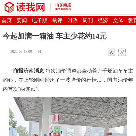
首页
要闻
电子版
豹评
时政
周刊
经济
文体
教
今起加满一箱油 车主少花约14元
2022-07-13 09:40:14
字体
字体
商报济南消息
每次油价调整都牵动着万千燃油车车主
的心，在上轮刚刚经历了一波降价的行情后，国内油价年
内首次“两连跌”。