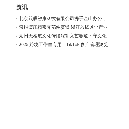
资讯
北京跃麒智康科技有限公司携手金山办公，
助力政企客户实现办公软件国产化替代
深耕滚压精密零部件赛道 浙江啟腾以全产业
链实力打造汽车配套标杆
湖州无相笔文化传播深耕文艺赛道：守文化
根脉 用创新赋能大众美育
2026 跨境工作室专用，TikTok 多店管理浏览
器团队版测评