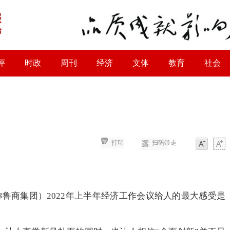
评
时政
周刊
经济
文体
教育
社会
打印
扫码带走
字体
字体
称鲁商集团）2022年上半年经济工作会议给人的最大感受是