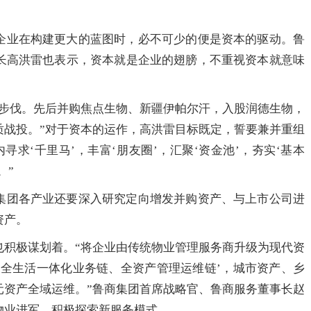
企业在构建更大的蓝图时，必不可少的便是资本的驱动。鲁
长高洪雷也表示，资本就是企业的翅膀，不重视资本就意味
的步伐。先后并购焦点生物、新疆伊帕尔汗，入股润德生物，
质战投。”对于资本的运作，高洪雷目标既定，誓要兼并重组
求‘千里马’，丰富‘朋友圈’，汇聚‘资金池’，夯实‘基本
。”
集团各产业还要深入研究定向增发并购资产、与上市公司进
资产。
也积极谋划着。“将企业由传统物业管理服务商升级为现代资
‘全生活一体化业务链、全资产管理运维链’，城市资产、乡
元资产全域运维。”鲁商集团首席战略官、鲁商服务董事长赵
物业进军，积极探索新服务模式。