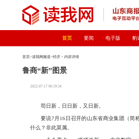
首页
要闻
电子版
豹
首页
>
读我网频道
>
经济
> 内容详情
鲁商“新”图景
2022-07-17 06:19:34
苟日新，日日新，又日新。
要说7月16日召开的山东省商业集团（简
什么？非此莫属。