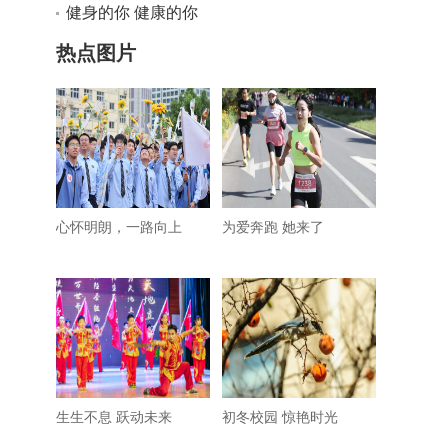
的主动力”
健身的你 健康的你
热点图片
心怀明朗，一路向上
为爱奔跑 她来了
生生不息 跃动未来
初冬校园 惊艳时光