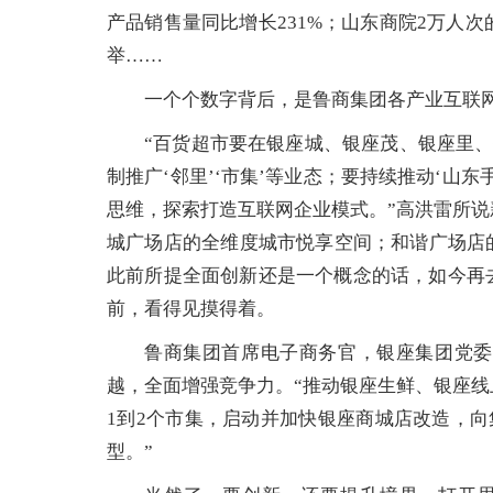
产品销售量同比增长231%；山东商院2万人
举……
一个个数字背后，是鲁商集团各产业互联
“百货超市要在银座城、银座茂、银座里
制推广‘邻里’‘市集’等业态；要持续推动‘山
思维，探索打造互联网企业模式。”高洪雷所
城广场店的全维度城市悦享空间；和谐广场店的
此前所提全面创新还是一个概念的话，如今再
前，看得见摸得着。
鲁商集团首席电子商务官，银座集团党委
越，全面增强竞争力。“推动银座生鲜、银座
1到2个市集，启动并加快银座商城店改造，
型。”