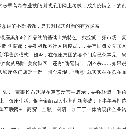
次的春季高考专业技能测试采用网上考试，成为疫情之下的创
网意识的不断增强，是其对模式创新的有效探索。
、银座奥莱4个产品线的基础上搞特色、找空间、拓市场，复
东手造’进商超；要积极探索社区店模式……要牢固树立互联网
说新零售的模式，如今，在银座集团的各个门店已然常见。泉
“食贰马路”美食街区；还有“嗨逛街”、剧本杀……如果说
去银座各门店逛一逛，就会发现，“新意”就实实在在摆在面
书记、董事长布廷现在表态发言中表示，要强转型、促跨
线上、银座生活、银座金融四大业务创新突破；下半年再打造
向集互联网+、商贸、金融、科研、加工于一体的现代企业转