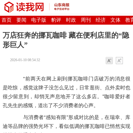
首页
要闻
电子版
豹评
时政
周刊
经济
文体
教
万店狂奔的挪瓦咖啡 藏在便利店里的“隐
形巨人”
2026-01-10 08:54:32
字体
字体
“前两天在网上刷到挪瓦咖啡门店破万的消息很
是吃惊，感觉这牌子没怎么见过，日常逛街、点外卖时也
很少留意到，却悄无声息地开了这么多店。”咖啡爱好者
孔先生的感慨，道出了不少消费者的心声。
与消费者“感知有限”形成对比的是，在瑞幸、库
迪等品牌的强势光环下，看似低调的挪瓦咖啡已悄然实现