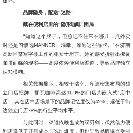
循环。”
品牌隐身，配送“迷路”
藏在便利店里的“隐形咖啡”困局
“知道这个牌子，但总记不住它在哪儿，点外卖
时还是习惯选MANNER、瑞幸、库迪这些品牌。”在济南
高新区某写字楼工作的张女士坦言。她的感受折射出挪瓦
咖啡面临的现实——高度依赖便利店渠道，导致品牌独立
认知模糊。
相关数据显示，相较于瑞幸、库迪密集布局的独
立门店招牌，挪瓦咖啡高达91.9%的门店为嵌入式“店中
店”，其在店中店场景下的品牌记忆度仅为42%，远低于街
边独立门店78%的行业平均水平。
与此同时，渠道依赖也成为双刃剑，虽然借力便
利店降低了开店成本与选址难度，但也导致品牌曝光受制