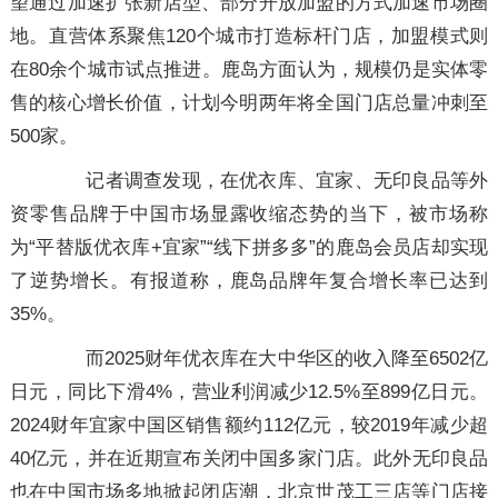
望通过加速扩张新店型、部分开放加盟的方式加速市场圈
地。直营体系聚焦120个城市打造标杆门店，加盟模式则
在80余个城市试点推进。鹿岛方面认为，规模仍是实体零
售的核心增长价值，计划今明两年将全国门店总量冲刺至
500家。
记者调查发现，在优衣库、宜家、无印良品等外
资零售品牌于中国市场显露收缩态势的当下，被市场称
为“平替版优衣库+宜家”“线下拼多多”的鹿岛会员店却实现
了逆势增长。有报道称，鹿岛品牌年复合增长率已达到
35%。
而2025财年优衣库在大中华区的收入降至6502亿
日元，同比下滑4%，营业利润减少12.5%至899亿日元。
2024财年宜家中国区销售额约112亿元，较2019年减少超
40亿元，并在近期宣布关闭中国多家门店。此外无印良品
也在中国市场多地掀起闭店潮，北京世茂工三店等门店接