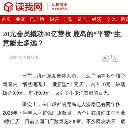
首页
要闻
电子版
豹评
时政
周刊
经济
文体
教
20元会员撬动40亿营收 鹿岛的“平替”生
意能走多远？
2026-01-13 10:30:32
字体
字体
日前，济南龙湖奥体天街、万达广场等多个核心
商圈内，悄然涌现出一批新型“十元店”。内衣10元、玻璃
饭盒9.9元、鲜花9.9元，吸引了不少消费者的目光。
事实上，来自成都的鹿岛进入济南已有两年多，
2025年下半年大举扩张门店数量，两个月在济南集中开业
3家门店，目前全国门店数量超200家。不少网友表示，鹿