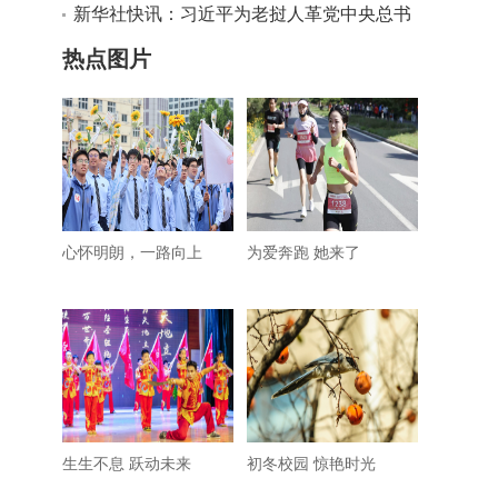
通伦会谈
新华社快讯：习近平为老挝人革党中央总书
记、国家主席通伦举行欢迎仪式
热点图片
心怀明朗，一路向上
为爱奔跑 她来了
生生不息 跃动未来
初冬校园 惊艳时光