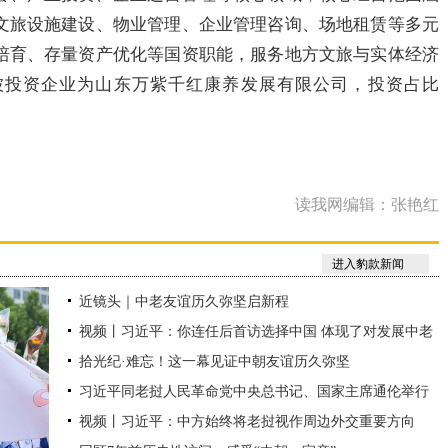
文旅设施建设、物业管理、企业管理咨询、场地租赁等多元
培育、存量资产优化等国资职能，服务地方文旅与实体经济
，被投资企业为山东万紫千红康养发展有限公司，投资占比
读我网编辑：张艳红
进入豹款新闻
近镜头｜中老友谊历久弥坚启新程
视频丨习近平：你连任后首访选择中国 体现了对发展中老
拾光纪·难忘！这一幕见证中朝友谊历久弥坚
关系的高度重视
习近平同老挝人民革命党中央总书记、国家主席通伦举行
视频丨习近平：中方始终将老挝视作周边外交重要方向
会谈