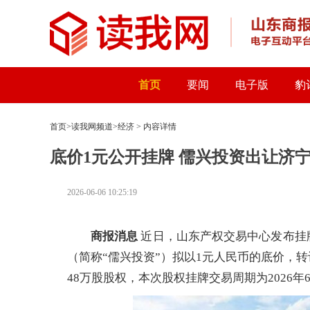
首页
要闻
电子版
豹
首页
>
读我网频道
>
经济
> 内容详情
底价1元公开挂牌 儒兴投资出让济宁
2026-06-06 10:25:19
商报消息
近日，山东产权交易中心发布挂
（简称“儒兴投资”）拟以1元人民币的底价，
48万股股权，本次股权挂牌交易周期为2026年6