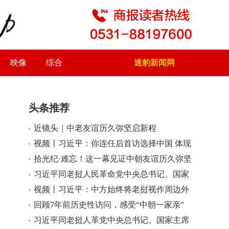
映像
综合
速豹新闻网
头条推荐
近镜头｜中老友谊历久弥坚启新程
小
大
视频丨习近平：你连任后首访选择中国 体现
了对发展中老关系的高度重视
拾光纪·难忘！这一幕见证中朝友谊历久弥坚
习近平同老挝人民革命党中央总书记、国家
主席通伦举行会谈
视频丨习近平：中方始终将老挝视作周边外
交重要方向
回顾7年前历史性访问，感受“中朝一家亲”
习近平同老挝人革党中央总书记、国家主席