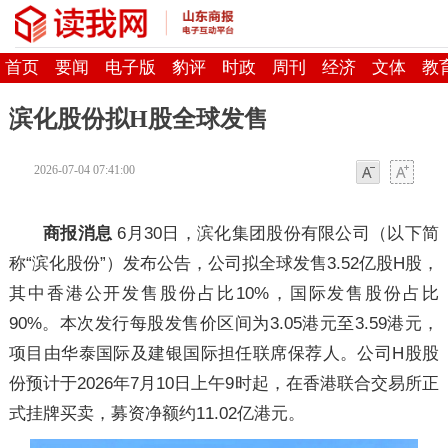
首页
要闻
电子版
豹评
时政
周刊
经济
文体
教
滨化股份拟H股全球发售
2026-07-04 07:41:00
字体
字体
商报消息
6月30日，滨化集团股份有限公司（以下简
称“滨化股份”）发布公告，公司拟全球发售3.52亿股H股，
其中香港公开发售股份占比10%，国际发售股份占比
90%。本次发行每股发售价区间为3.05港元至3.59港元，
项目由华泰国际及建银国际担任联席保荐人。公司H股股
份预计于2026年7月10日上午9时起，在香港联合交易所正
式挂牌买卖，募资净额约11.02亿港元。