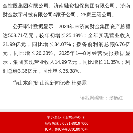
金控股集团有限公司、济南融资担保集团有限公司、济南
财金数字科技有限公司4家子公司、28家三级公司。
公开审计数据显示，2024年末济南财金集团资产总额
达508.71亿元，较年初增长25.19%；全年实现营业收入
21.99亿元，同比增长34.07%；拨备前利润总额6.76亿
元，同比增长26.38%。2025年1—8月经营快报数据显
示，集团实现营业收入14.99亿元，同比增长11.35%；利
润总额3.36亿元，同比增长35.38%。
◎山东商报·山海新闻记者 杜姿霖
读我网编辑：张艳红
主办单位《山东商报》社
商报热线：0531-88197600
ICP：鲁ICP备07018076号