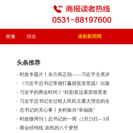
映像
综合
速豹新闻网
头条推荐
时政专题片丨东方风正劲——习近平主席岁
小
大
末年初会晤多位访华领导人纪实
《习近平总书记率领打赢脱贫攻坚战》出版
发行
习近平的两会时间丨“好剧直达基层很受老
百姓的喜欢”
习近平总书记全过程人民民主重大理念的生
动实践
总书记的关心事丨乡村振兴“幸福路”
时政微周刊丨总书记的一周（2月23日—3月
1日）
两会经纬线·农民的八个梦想