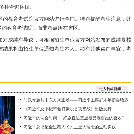
多种查询途径。
区的教育考试院官方网站进行查询。特别提醒考生注意，此
区的教育考试院，而非考点所在省区。
如对成绩有异议，可根据招生单位官方网站发布的成绩复核
核结果将由招生单位通知考生本人。如有其他咨询事宜，考
进入豹款新闻
时政专题片丨东方风正劲——习近平主席岁末年初会晤多
《习近平总书记率领打赢脱贫攻坚战》出版发行
位访华领导人纪实
习近平的两会时间丨“好剧直达基层很受老百姓的喜欢”
习近平总书记全过程人民民主重大理念的生动实践