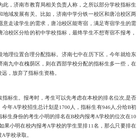
为此，济南市教育局相关负责人称，之所以部分学校指标生
和地域发展有关。比如，济南中学分铁一校区和唐冶校区两
愿意走读学生的需求，唐冶校区能寄宿，满足寄宿学生的需
唐冶校区分给的初中学校指标，最终学生不想寄宿不报考，
校地理位置合理分配指标。济南七中在历下区，今年就给东
济南九中在槐荫区，则在西部学校分配的指标生多一些，在
较远，放弃了指标生资格。
取指标生。报考时，考生可以先考虑在本校的排名位次,是否
年A学校招生总计划是1700人，指标生有946人,分给B初
指标生身份的考生小明的排名在B校内报考A学校的位次在10
如果小明在校内报考A学校的学生里排11名，那么只要排在
被A学校录取。