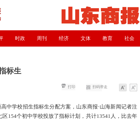
评
时政
周刊
经济
文体
教育
社会
个指标生
打印
扫码带走
字体
字体
普通高中学校招生指标生分配方案，山东商报·山海新闻记者注
区154个初中学校投放了指标计划，共计13541人，比去年