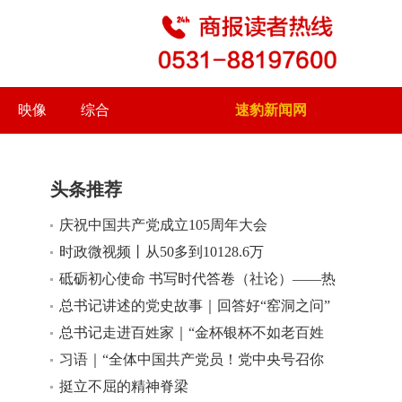
映像
综合
速豹新闻网
头条推荐
庆祝中国共产党成立105周年大会
小
大
时政微视频丨从50多到10128.6万
砥砺初心使命 书写时代答卷（社论）——热
烈庆祝中国共产党成立105周年
总书记讲述的党史故事｜回答好“窑洞之问”
总书记走进百姓家｜“金杯银杯不如老百姓
的口碑”
习语｜“全体中国共产党员！党中央号召你
们”
挺立不屈的精神脊梁