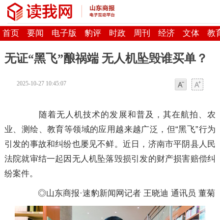
首页
要闻
电子版
豹评
时政
周刊
经济
文体
教
无证“黑飞”酿祸端 无人机坠毁谁买单？
2025-10-27 10:45:07
字体
字体
随着无人机技术的发展和普及，其在航拍、农
业、测绘、教育等领域的应用越来越广泛，但“黑飞”行为
引发的事故和纠纷也屡见不鲜。近日，济南市平阴县人民
法院就审结一起因无人机坠落毁损引发的财产损害赔偿纠
纷案件。
◎山东商报·速豹新闻网记者 王晓迪 通讯员 董菊