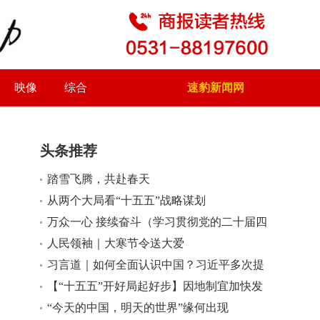
映像
综合
速豹新闻网
头条推荐
踏雪飞腾，共赴春天
小
大
从两个大局看“十五五”战略谋划
万众一心 接续奋斗（学习贯彻党的二十届四
中全会精神）
人民领袖｜大寒节令送大爱
习言道｜如何全面认识中国？习近平多次提
到这个寓言
【“十五五”开好局起好步】因地制宜加快发
展新质生产力
“今天的中国，明天的世界”缘何出现