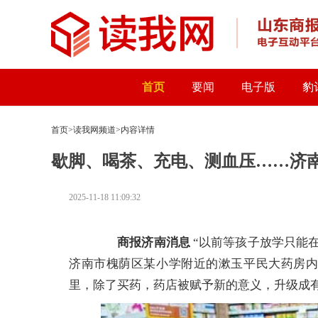
首页
要闻
电子版
豹
首页
>
读我网频道
>内容详情
歇脚、喝茶、充电、测血压……济南
2025-11-18 11:09:32
商报济南消息
“以前等孩子放学只能
济南市槐荫区某小学附近的漱玉平民大药房
里，除了买药，药店被赋予新的意义，升级成