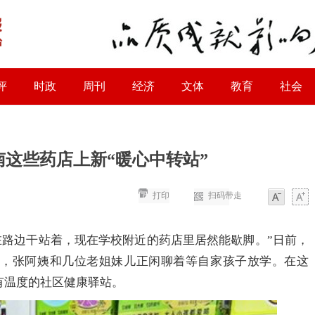
评
时政
周刊
经济
文体
教育
社会
这些药店上新“暖心中转站”
打印
扫码带走
字体
字体
在路边干站着，现在学校附近的药店里居然能歇脚。”日前，
内，张阿姨和几位老姐妹儿正闲聊着等自家孩子放学。在这
有温度的社区健康驿站。