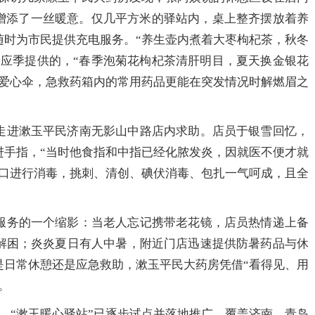
冬增添了一丝暖意。仅几平方米的驿站内，桌上整齐摆放着养
随时为市民提供充电服务。“养生壶内煮着大枣枸杞茶，秋冬
是应季提供的，“春季泡菊花枸杞茶清肝明目，夏天换金银花
、爱心伞，急救药箱内的常用药品更能在突发情况时解燃眉之
进漱玉平民济南无影山中路店内求助。店员于银雪回忆，
进手指，“当时他食指和中指已经化脓发炎，因就医不便才就
伤口进行消毒，挑刺、清创、碘伏消毒、包扎一气呵成，且全
务的一个缩影：当老人忘记携带老花镜，店员热情递上备
解困；炎炎夏日有人中暑，附近门店迅速提供防暑药品与休
是日常休憩还是应急救助，漱玉平民大药房凭借“看得见、用
。
“漱玉暖心驿站”已逐步试点并落地推广，覆盖济南、青岛