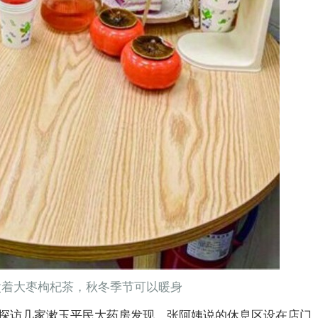
煮着大枣枸杞茶，秋冬季节可以暖身
者探访几家漱玉平民大药房发现，张阿姨说的休息区设在店门