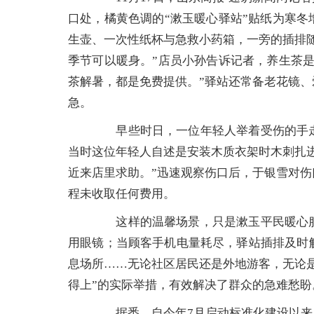
口处，橘黄色调的“漱玉暖心驿站”贴纸为寒
生壶、一次性纸杯与急救小药箱，一旁的插排
季节可以暖身。”店员小孙告诉记者，养生茶
茶解暑，都是免费提供。”驿站还常备老花镜
急。
早些时日，一位年轻人举着受伤的手走
当时这位年轻人自述是安装木质衣架时木刺扎
近来店里求助。”迅速观察伤口后，于银雪对
程未收取任何费用。
这样的温馨场景，只是漱玉平民暖心服
用眼镜；当顾客手机电量耗尽，驿站插排及时
息场所……无论社区居民还是外地游客，无论
得上”的实际举措，有效解决了群众的急难愁盼
据悉，自今年7月启动标准化建设以来，