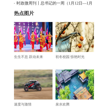
时政微周刊丨总书记的一周（1月12日—1月
18日）
热点图片
生生不息 跃动未来
初冬校园 惊艳时光
速度与激情
泉水欢腾