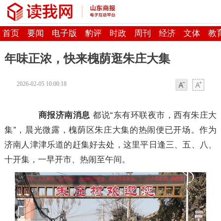
首页
要闻
电子版
豹评
时政
周刊
经济
文体
教
年味正浓，快来槐荫逛朱庄大集
2026-02-05 10:00:18
字体
字体
商报济南消息
都说“东有环联夜市，西有朱庄大
集”，晨光微露，槐荫区朱庄大集的热闹便已开场。作为
济南人津津乐道的赶集好去处，这里平日逢三、五、八、
十开集，一早开市、热闹至午间。