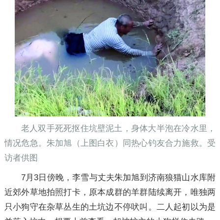
老人双手死死抠住坑壁泥土，身体大半泡在冷水里，
情况危急。朱加旭（上图白衣）同热心钓友合力施救。受
访者供图
7月3日傍晚，李雪与丈夫朱加旭到济南狼猫山水库附
近郊外草地拍照打卡，原本成群的羊群陆续离开，唯独两
只小狗守在杂草丛生的土坑边不停吠叫。二人起初以为是