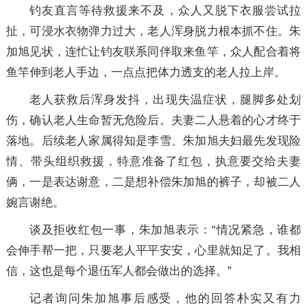
钓友直言等待救援来不及，众人又脱下衣服尝试拉
扯，可浸水衣物弹力过大，老人浑身脱力根本抓不住。朱
加旭见状，连忙让钓友联系同伴取来鱼竿，众人配合着将
鱼竿伸到老人手边，一点点把体力透支的老人拉上岸。
老人获救后浑身发抖，出现失温症状，腿脚多处划
伤，确认老人生命暂无危险后。夫妻二人悬着的心才终于
落地。后续老人家属得知是李雪、朱加旭夫妇最先发现险
情、带头组织救援，特意准备了红包，执意要交给夫妻
俩，一是表达谢意，二是想补偿朱加旭的裤子，却被二人
婉言谢绝。
谈及拒收红包一事，朱加旭表示：“情况紧急，谁都
会伸手帮一把，只要老人平平安安，心里就知足了。我相
信，这也是每个退伍军人都会做出的选择。”
记者询问朱加旭事后感受，他的回答朴实又有力