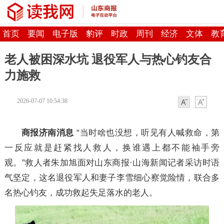
首页
要闻
电子版
豹评
时政
周刊
经济
文体
教
老人被困深水坑 退役军人与热心钓友合
力施救
2026-07-07 10:54:38
字体
字体
商报济南消息
“当时啥也没想，听见有人喊救命，第
一反应就是赶紧找人救人，换谁遇上都不能袖手旁
观。”救人者朱加旭面对山东商报·山海新闻记者采访时语
气坚定，这名退役军人和妻子李雪细心察觉险情，联合多
名热心钓友，成功救起失足落水的老人。