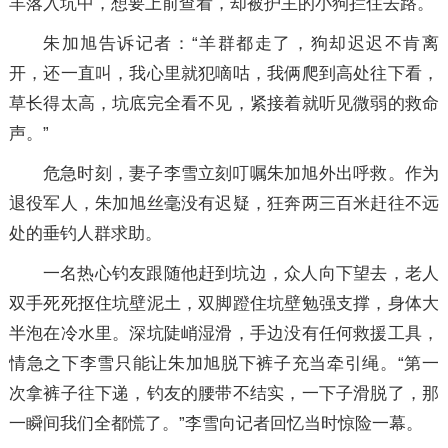
羊落入坑中，想要上前查看，却被护主的小狗拦住去路。
朱加旭告诉记者：“羊群都走了，狗却迟迟不肯离
开，还一直叫，我心里就犯嘀咕，我俩爬到高处往下看，
草长得太高，坑底完全看不见，紧接着就听见微弱的救命
声。”
危急时刻，妻子李雪立刻叮嘱朱加旭外出呼救。作为
退役军人，朱加旭丝毫没有迟疑，狂奔两三百米赶往不远
处的垂钓人群求助。
一名热心钓友跟随他赶到坑边，众人向下望去，老人
双手死死抠住坑壁泥土，双脚蹬住坑壁勉强支撑，身体大
半泡在冷水里。深坑陡峭湿滑，手边没有任何救援工具，
情急之下李雪只能让朱加旭脱下裤子充当牵引绳。“第一
次拿裤子往下递，钓友的腰带不结实，一下子滑脱了，那
一瞬间我们全都慌了。”李雪向记者回忆当时惊险一幕。