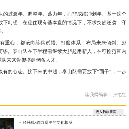
山队的过渡年、调整年、蓄力年，而非成绩冲刺年。基于这个
放下幻想，在稳住现有基本盘的情况下，不求突然逆袭，守
务。
有重心，都该向练兵试错、打磨体系、布局未来倾斜。彭
历练。泰山队在下半程需继续大胆起用新人，在可控范围内
球队未来骨架搭建储备人才。
该有的心态。接下来的中超，泰山队需要放下“面子”，一步
读我网编辑：张艳红
进入豹款新闻
经纬线·政绩观里的文化根脉