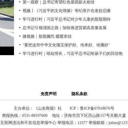
第一观察｜总书记寄望红色基因薪火相传
视频丨《习近平的文化情缘》等纪录片在老挝启播
学习进行时｜习近平总书记对少年儿童的殷殷期待
总书记引领强国之路｜加快推进贸易高质量发展
微视频｜殷殷嘱托 暖暖牵挂
“要把这些中华文化瑰宝保护好、传承好、传播好”
学习进行时｜纸短情长，习近平总书记给孩子们的回信饱
含深情与期待
免责声明
隐私条款
主办单位：《山东商报》社
ICP：鲁ICP备07018076号
商报热线：0531-88197600 地址：济南市历下区历山路157号天鹅大厦
互联网违法和不良信息举报中心 举报电话：12377 举报邮箱：jubao@12377