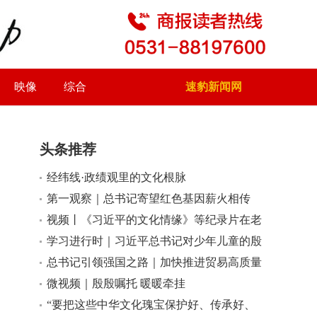
映像
综合
速豹新闻网
头条推荐
经纬线·政绩观里的文化根脉
小
大
第一观察｜总书记寄望红色基因薪火相传
视频丨《习近平的文化情缘》等纪录片在老
挝启播
学习进行时｜习近平总书记对少年儿童的殷
殷期待
总书记引领强国之路｜加快推进贸易高质量
发展
微视频｜殷殷嘱托 暖暖牵挂
“要把这些中华文化瑰宝保护好、传承好、