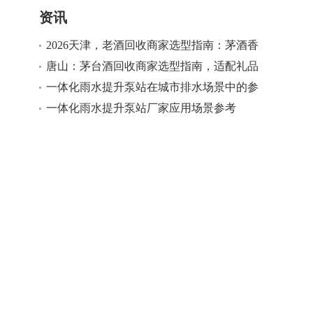
资讯
2026天津，老酒回收商家选型指南：茅酒香
名酒回收，适配多场景老酒回收需求
唐山：茅台酒回收商家选型指南，适配礼品
回收多场景需求
一体化雨水提升泵站在城市排水场景中的参
考
一体化雨水提升泵站厂家应用场景参考