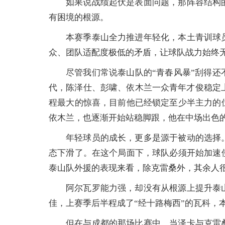
如果说战绩起伏是表面问题，那阵容结构
有困境的根源。
本赛季泰山全力推进年轻化，本土青训球
众、团队适配度极低的矛盾，让球队战力始终
尽管我们常说泰山队的“青春风暴”刮得
代，陈泽仕、彭啸、依木兰一众青年才俊稳定
程最大的惊喜，目前他已经锁定至少半主力的
依木兰，也逐渐开始站稳脚跟，他在中场出色
年轻球员的成长，更多是源于被动的选择
态下滑了。在这个局面下，球队必须开始加速
泰山队外援的表现来看，除克雷桑外，其余人
阿尔瓦罗能力强，却没有从根源上提升泰
佳，上赛季后半程成了“经十路梅西”的瓦科，
但在与成都的那场比赛中，当泽卡与克雷