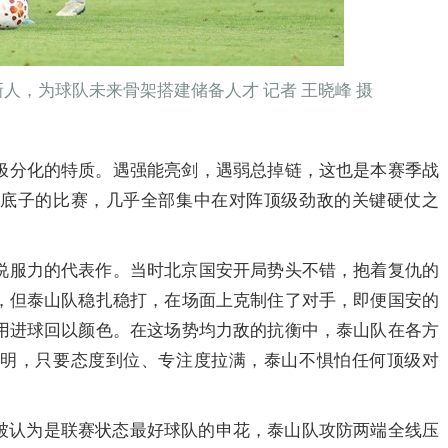
人，为球队未来骨架搭建储备人才 记者 王晓峰 摄
极分化的特质。遇强能亮剑，遇弱总掉链，这也是本赛季战
队底子的比赛，几乎全部集中在对阵顶级劲敌的关键硬仗之
说服力的代表作。当时北京国安开局势头不错，抱着复仇的
，但泰山队稳扎稳打，在场面上克制住了对手，即便国安的
用进球回以颜色。在这场势均力敌的抗衡中，泰山队在各方
证明，只要态度到位、专注度拉满，泰山不惧怕任何顶级对
时被认为是联赛状态最好球队的申花，泰山队攻防两端全线压