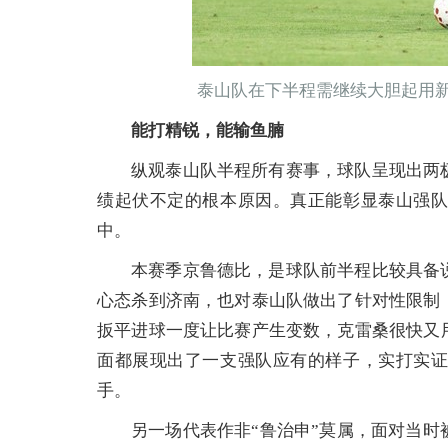
泰山队在下半程需继续大胆起用新
能打精锐，能输鱼腩
纵观泰山队半程所有赛事，球队呈现出两
绩起伏不定的根本原因。真正能彰显泰山强
中。
本赛季京鲁德比，是球队前半程比较具备
心态杀到济南，也对泰山队做出了针对性限制
扳平进球一度让比赛产生变数，克雷桑很快又
面都展现出了一支强队应有的样子，实打实
手。
另一场代表作非“鲁治申”莫属，面对当