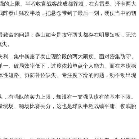
极强的上限。半程收官战客战成都蓉城，在克雷桑、泽卡两大
残阵泰山猛攻半场，把悬念带到了最后一刻，硬仗当中的韧
最致命的问题：泰山如今是攻守两头都存在明显短板，无法
流失。
失利，集中暴露了泰山现阶段的两大顽疾。面对密集防守、
单一、破局效率低下，过度依赖单点个人能力。而在本该稳
体性短路、协防补位缺失、专注度下滑的问题，动不动出现
队，有强队的实力上限，却没有一支强队该有的基本下限。
量弱场、稳场比赛丢分，这也是球队半程战绩平庸、彻底脱