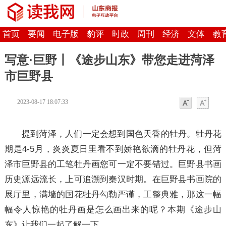
首页
要闻
电子版
豹评
时政
周刊
经济
文体
教
写意·巨野丨《途步山东》带您走进菏泽
市巨野县
2023-08-17 18:07:33
字体
字体
提到菏泽，人们一定会想到国色天香的牡丹。牡丹花
期是4-5月，炎炎夏日里看不到娇艳欲滴的牡丹花，但菏
泽市巨野县的工笔牡丹画您可一定不要错过。巨野县书画
历史源远流长，上可追溯到秦汉时期。在巨野县书画院的
展厅里，满墙的国花牡丹勾勒严谨，工整典雅，那这一幅
幅令人惊艳的牡丹画是怎么画出来的呢？本期《途步山
东》让我们一起了解一下。