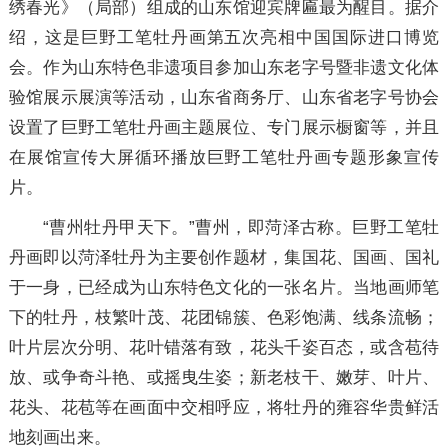
绣春光》（局部）组成的山东馆迎宾牌匾最为醒目。据介
绍，这是巨野工笔牡丹画第五次亮相中国国际进口博览
会。作为山东特色非遗项目参加山东老字号暨非遗文化体
验馆展示展演等活动，山东省商务厅、山东省老字号协会
设置了巨野工笔牡丹画主题展位、专门展示橱窗等，并且
在展馆宣传大屏循环播放巨野工笔牡丹画专题形象宣传
片。
“曹州牡丹甲天下。”曹州，即菏泽古称。巨野工笔牡
丹画即以菏泽牡丹为主要创作题材，集国花、国画、国礼
于一身，已经成为山东特色文化的一张名片。当地画师笔
下的牡丹，枝繁叶茂、花团锦簇、色彩饱满、线条流畅；
叶片层次分明、花叶错落有致，花头千姿百态，或含苞待
放、或争奇斗艳、或摇曳生姿；新老枝干、嫩芽、叶片、
花头、花苞等在画面中交相呼应，将牡丹的雍容华贵鲜活
地刻画出来。