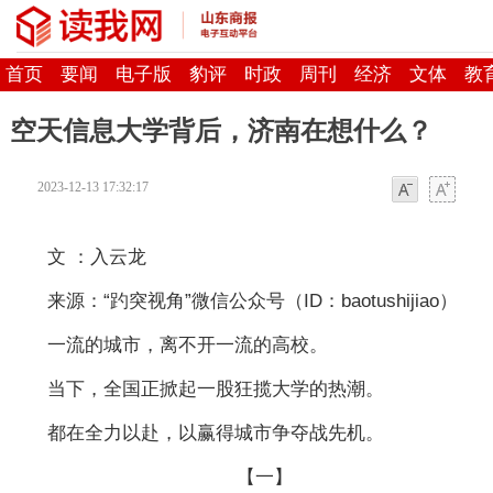
首页
要闻
电子版
豹评
时政
周刊
经济
文体
教
空天信息大学背后，济南在想什么？
2023-12-13 17:32:17
字体
字体
文 ：入云龙
来源：“趵突视角”微信公众号（ID：baotushijiao）
一流的城市，离不开一流的高校。
当下，全国正掀起一股狂揽大学的热潮。
都在全力以赴，以赢得城市争夺战先机。
【一】