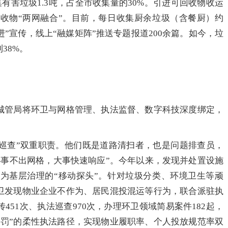
害垃圾1.3吨，占全市收集量的30%。引进可回收物收运
收物“两网融合”。目前，每日收集厨余垃圾（含餐厨）约
进”宣传，线上“融媒矩阵”推送专题报道200余篇。如今，垃
38%。
管局将环卫与网格管理、执法监督、数字科技深度绑定，
查”双重职责。他们既是道路清扫者，也是问题排查员，
“小事不出网格，大事快速响应”。今年以来，发现并处置设施
为基层治理的“移动探头”。针对垃圾分类、环境卫生等顽
环卫发现物业企业不作为、居民混投混运等行为，联合派驻执
451次、执法巡查970次，办理环卫领域简易案件182起，
处罚”的柔性执法路径，实现物业履职率、个人投放规范率双