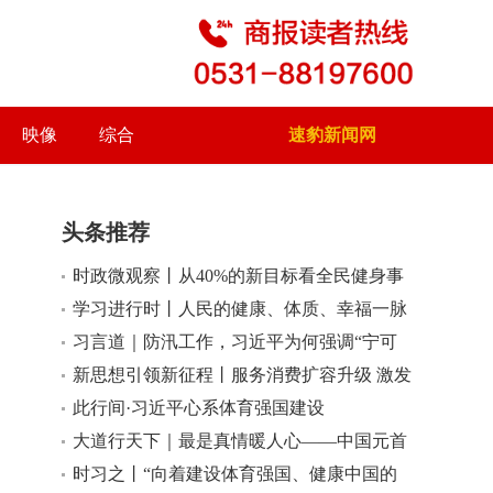
映像
综合
速豹新闻网
头条推荐
时政微观察丨从40%的新目标看全民健身事
小
大
业高质量发展
学习进行时丨人民的健康、体质、幸福一脉
相承
习言道｜防汛工作，习近平为何强调“宁可
十防九空”？
新思想引领新征程丨服务消费扩容升级 激发
内需新活力
此行间·习近平心系体育强国建设
大道行天下｜最是真情暖人心——中国元首
外交的世界情怀与大国气派
时习之丨“向着建设体育强国、健康中国的