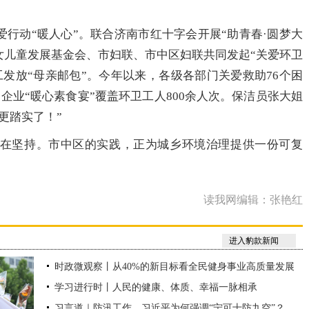
动“暖人心”。联合济南市红十字会开展“助青春·圆梦大
女儿童发展基金会、市妇联、市中区妇联共同发起“关爱环卫
工发放“母亲邮包”。今年以来，各级各部门关爱救助76个困
企业“暖心素食宴”覆盖环卫工人800余人次。保洁员张大姐
更踏实了！”
坚持。市中区的实践，正为城乡环境治理提供一份可复
读我网编辑：张艳红
进入豹款新闻
时政微观察丨从40%的新目标看全民健身事业高质量发展
学习进行时丨人民的健康、体质、幸福一脉相承
习言道｜防汛工作，习近平为何强调“宁可十防九空”？