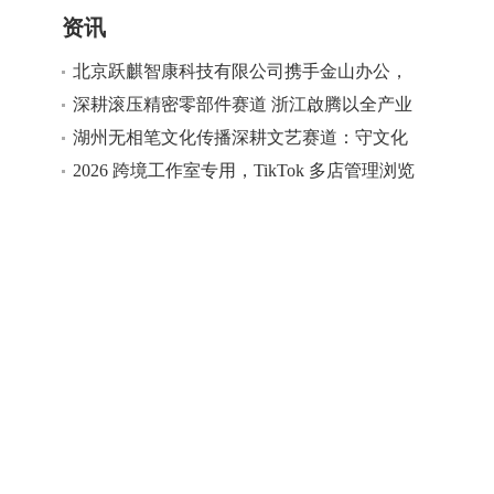
资讯
北京跃麒智康科技有限公司携手金山办公，
助力政企客户实现办公软件国产化替代
深耕滚压精密零部件赛道 浙江啟腾以全产业
链实力打造汽车配套标杆
湖州无相笔文化传播深耕文艺赛道：守文化
根脉 用创新赋能大众美育
2026 跨境工作室专用，TikTok 多店管理浏览
器团队版测评