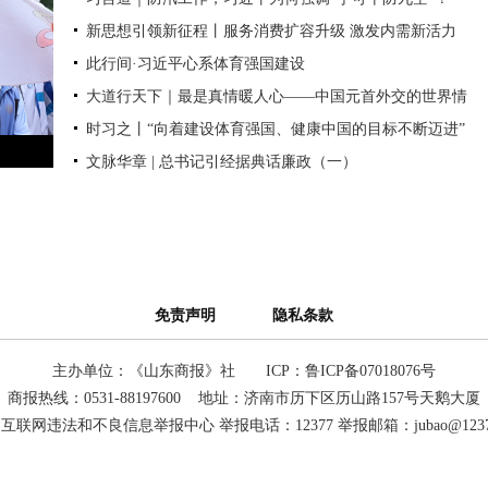
新思想引领新征程丨服务消费扩容升级 激发内需新活力
此行间·习近平心系体育强国建设
大道行天下｜最是真情暖人心——中国元首外交的世界情
时习之丨“向着建设体育强国、健康中国的目标不断迈进”
怀与大国气派
文脉华章 | 总书记引经据典话廉政（一）
免责声明
隐私条款
主办单位：《山东商报》社
ICP：鲁ICP备07018076号
商报热线：0531-88197600 地址：济南市历下区历山路157号天鹅大厦
互联网违法和不良信息举报中心 举报电话：12377 举报邮箱：jubao@12377