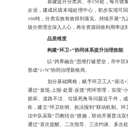
新建提升分类房、亭150处，每月收集有
企业，建成区级末端处理中心，初步实现可回
160吨，分类实效有效得到落实。持续开展“九
圾分类理念深入人心，再生资源回收利用率达到
品质维度
构建“环卫+”协同体系提升治理效能
以“跨界融合”思维打破壁垒，市中区城
形成“1+N”协同治理新格局。
划分基础网格，赋予环卫工人“保洁+巡
通过“发现-上报-处置-反馈”闭环管理，实现
损坏、道路不洁、垃圾死角等问题近千件，成
疾，建立“环卫吹哨、执法报到”联动机制。
法中队采取“罚教结合”措施，联动开展普法宣传
通过“首次提醒、二次指导、三次约谈、多次