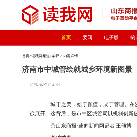
首页
要闻
电子版
豹
首页
>
读我网频道
>
豹评
> 内容详情
济南市中城管绘就城乡环境新图景
2025-10-27 10:41:21
城市之美，始于颜值，成于管理。在济南
徐展开。这背后，是市中区城管局以机制创新
◎山东商报·速豹新闻网记者 王颂博