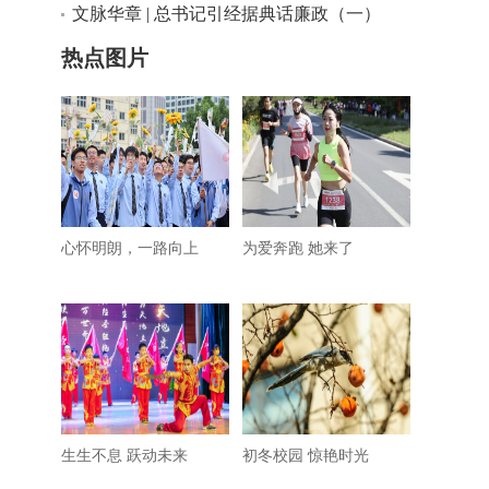
目标不断迈进”
文脉华章 | 总书记引经据典话廉政（一）
热点图片
心怀明朗，一路向上
为爱奔跑 她来了
生生不息 跃动未来
初冬校园 惊艳时光