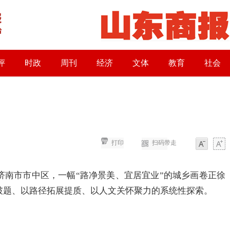
评
时政
周刊
经济
文体
教育
社会
打印
扫码带走
字体
字体
市市中区，一幅“路净景美、宜居宜业”的城乡画卷正徐
破题、以路径拓展提质、以人文关怀聚力的系统性探索。