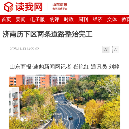
首页
要闻
电子版
豹评
时政
周刊
经济
文体
教
济南历下区两条道路整治完工
2025-11-13 14:22:02
字体
字体
山东商报·速豹新闻网记者 崔艳红 通讯员 刘婷