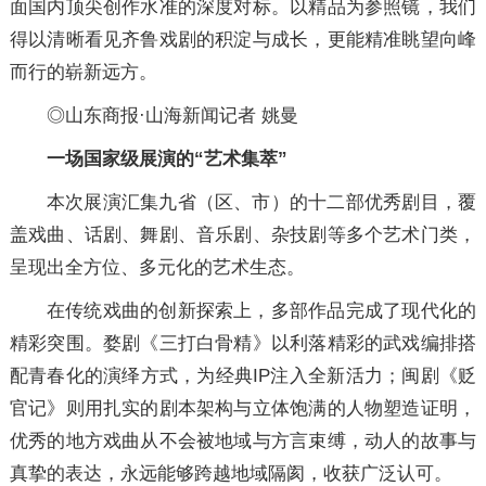
面国内顶尖创作水准的深度对标。以精品为参照镜，我们
得以清晰看见齐鲁戏剧的积淀与成长，更能精准眺望向峰
而行的崭新远方。
◎山东商报·山海新闻记者 姚曼
一场国家级展演的“艺术集萃”
本次展演汇集九省（区、市）的十二部优秀剧目，覆
盖戏曲、话剧、舞剧、音乐剧、杂技剧等多个艺术门类，
呈现出全方位、多元化的艺术生态。
在传统戏曲的创新探索上，多部作品完成了现代化的
精彩突围。婺剧《三打白骨精》以利落精彩的武戏编排搭
配青春化的演绎方式，为经典IP注入全新活力；闽剧《贬
官记》则用扎实的剧本架构与立体饱满的人物塑造证明，
优秀的地方戏曲从不会被地域与方言束缚，动人的故事与
真挚的表达，永远能够跨越地域隔阂，收获广泛认可。