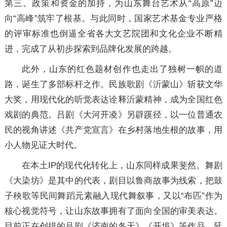
第三。政策和资金的加持，为山东舞台艺术从“高原”迈
向“高峰”筑牢了根基。与此同时，国家艺术基金专业严格
的评审标准也倒逼全省各大文艺院团和文化企业不断精
进，完成了从初步探索到品牌化发展的跨越。
此外，山东的红色题材创作也走出了独树一帜的道
路，诞生了多部标杆之作。民族歌剧《沂蒙山》斩获文华
大奖，用现代化的听觉表达诠释沂蒙精神，成为全国红色
戏剧的典范。吕剧《大河开凌》另辟蹊径，以一位普通农
民的视角讲述《共产党宣言》在乡村落地生根的故事，用
小人物见证大时代。
在本土IP的现代化转化上，山东同样成果斐然。舞剧
《大染坊》是其中的代表，剧目以鲁商故事为线索，把鼓
子秧歌等民间舞蹈元素融入现代舞叙事，又以“布匹”作为
核心视觉符号，让山东故事拥有了面向全国的审美表达。
目前正在创排的吕剧《济南的冬天》《开埠》等作品，延