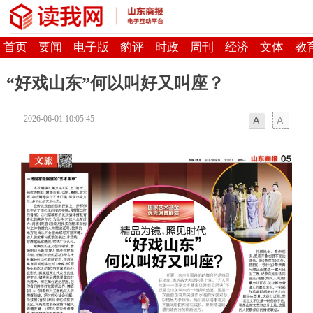
首页
要闻
电子版
豹评
时政
周刊
经济
文体
教
“好戏山东”何以叫好又叫座？
2026-06-01 10:05:45
字体
字体