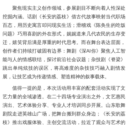
聚焦现实主义创作领域，参展剧目不断向着人性深处
挖掘内涵。话剧《长安的荔枝》借古代故事映射当代职场
百态，用历史寓言叩问现实生活；滑稽戏《陈奂生的吃饭
问题》巧用喜剧的外在形式，娓娓道来几代农民的生存变
迁，嬉笑背后满是厚重的时代思考。而在舞台表达层面，
创作者们持续打破固有边界：舞剧《深AI你》聚焦人工智
能与人的情感联结，探讨前沿社会议题；杂技剧《脊梁》
跳出单纯炫技的误区，将高难度的杂技技巧融入剧情发
展，让技艺成为传递情感、塑造精神的叙事载体。
值得一提的是，本次活动用丰富的配套活动实现了文
艺力量的全域渗透。在二十四场专业演出之外，文艺惠民
演出、艺术体验分享、专业人才培训同步开展。山东歌舞
剧院走进英雄山广场，把舞台搬到群众身边；《长安的荔
枝》推出戏服体验、主创交流活动，拉近了观众与艺术的