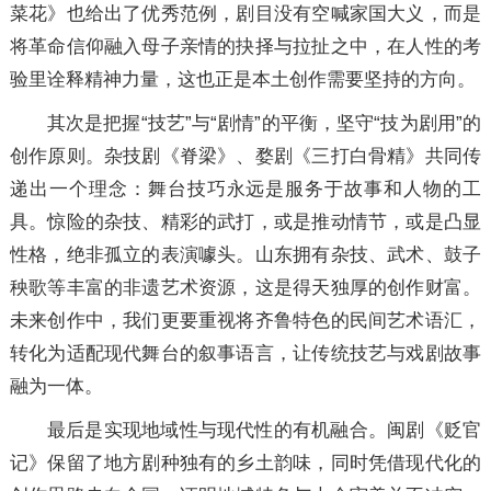
菜花》也给出了优秀范例，剧目没有空喊家国大义，而是
将革命信仰融入母子亲情的抉择与拉扯之中，在人性的考
验里诠释精神力量，这也正是本土创作需要坚持的方向。
其次是把握“技艺”与“剧情”的平衡，坚守“技为剧用”的
创作原则。杂技剧《脊梁》、婺剧《三打白骨精》共同传
递出一个理念：舞台技巧永远是服务于故事和人物的工
具。惊险的杂技、精彩的武打，或是推动情节，或是凸显
性格，绝非孤立的表演噱头。山东拥有杂技、武术、鼓子
秧歌等丰富的非遗艺术资源，这是得天独厚的创作财富。
未来创作中，我们更要重视将齐鲁特色的民间艺术语汇，
转化为适配现代舞台的叙事语言，让传统技艺与戏剧故事
融为一体。
最后是实现地域性与现代性的有机融合。闽剧《贬官
记》保留了地方剧种独有的乡土韵味，同时凭借现代化的