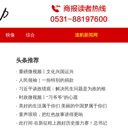
映像
综合
速豹新闻网
头条推荐
重磅微视频丨文化兴国运兴
小
大
人民领袖｜一份特别的捐款
习近平谈政绩观︱解决民生问题是为政的根
本
时政微视频丨“习爷爷”的心愿
美好的生活属于你们 美丽的中国梦属于你们
童声琅琅，把红色故事讲得更响
此行间·在新征程上跑好历史接力赛！总书记