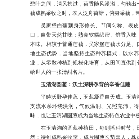
碧叶之间，清风拂过，荷香随风漫溢，勾勒出
藕成熟采收之时，农人泛舟荷塘，俯身采藕，
吴家堡白莲藕身形修长、节间匀称、表皮
口，自带天然甘味；熟食软糯绵密、鲜香入味
本味。相较于普通莲藕，吴家堡莲藕水分足、
地生态优势，当地坚持生态种养模式，以水
业，从零散种植到规模化培育，从田间直供到
给世人的一张清甜名片。
玉清湖圆葱：沃土深耕孕育的辛香佳蔬
平畴沃野孕佳蔬，玉葱凝香自天成。玉清
支流水系环绕浸润，气候温润、光照充沛，
味，也让玉清湖圆葱成为当地生态特色农业中
在玉清湖的圆葱种植田，每到播种时节，
然；待到成熟采收季，成片圆葱长势喜人，株