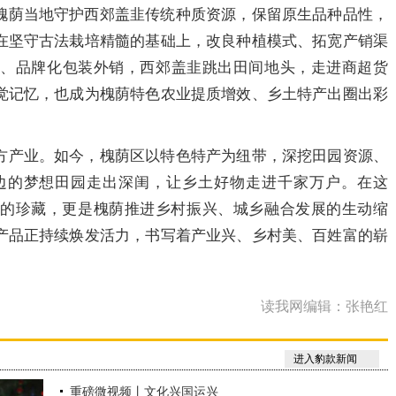
槐荫当地守护西郊盖韭传统种质资源，保留原生品种品性，
在坚守古法栽培精髓的基础上，改良种植模式、拓宽产销渠
育、品牌化包装外销，西郊盖韭跳出田间地头，走进商超货
觉记忆，也成为槐荫特色农业提质增效、乡土特产出圈出彩
方产业。如今，槐荫区以特色特产为纽带，深挖田园资源、
边的梦想田园走出深闺，让乡土好物走进千家万户。在这
里的珍藏，更是槐荫推进乡村振兴、城乡融合发展的生动缩
产品正持续焕发活力，书写着产业兴、乡村美、百姓富的崭
读我网编辑：张艳红
进入豹款新闻
重磅微视频丨文化兴国运兴