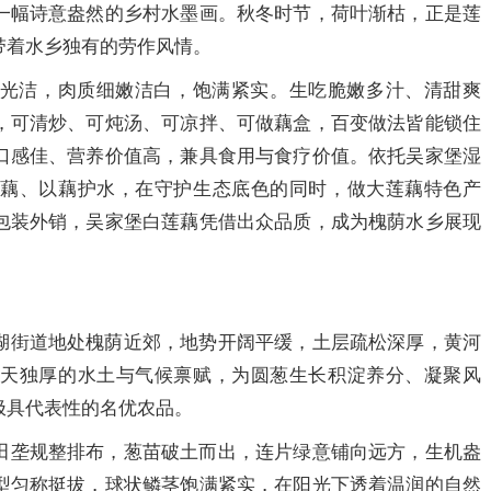
一幅诗意盎然的乡村水墨画。秋冬时节，荷叶渐枯，正是莲
带着水乡独有的劳作风情。
光洁，肉质细嫩洁白，饱满紧实。生吃脆嫩多汁、清甜爽
，可清炒、可炖汤、可凉拌、可做藕盒，百变做法皆能锁住
口感佳、营养价值高，兼具食用与食疗价值。依托吴家堡湿
养藕、以藕护水，在守护生态底色的同时，做大莲藕特色产
包装外销，吴家堡白莲藕凭借出众品质，成为槐荫水乡展现
湖街道地处槐荫近郊，地势开阔平缓，土层疏松深厚，黄河
得天独厚的水土与气候禀赋，为圆葱生长积淀养分、凝聚风
极具代表性的名优农品。
田垄规整排布，葱苗破土而出，连片绿意铺向远方，生机盎
型匀称挺拔，球状鳞茎饱满紧实，在阳光下透着温润的自然