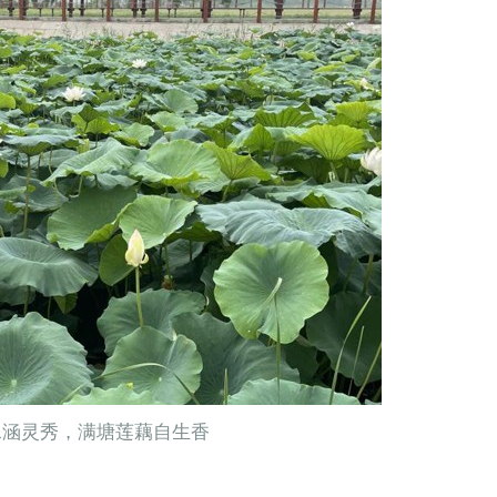
水涵灵秀，满塘莲藕自生香