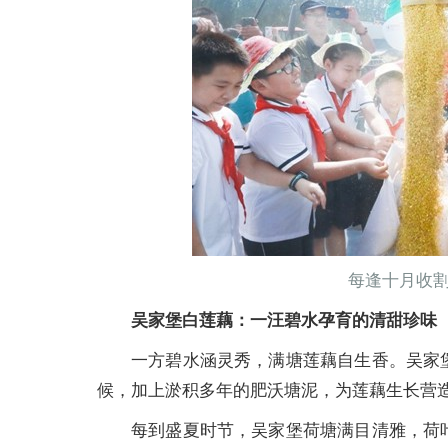
每逢十月收
吴家堡白莲藕：一汪碧水孕育的清甜珍味
一方碧水涵灵秀，满塘莲藕自生香。吴家
候，加上淤积多年的肥沃塘泥，为莲藕生长营
每到盛夏时节，吴家堡荷塘满目清雅，荷