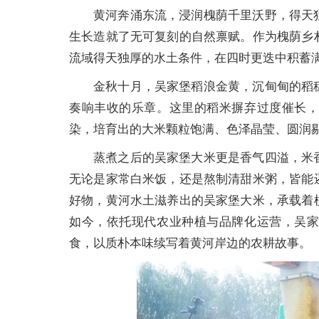
黄河奔涌东流，浸润槐荫千里沃野，得天
生长造就了无可复刻的自然禀赋。作为槐荫乡
流域得天独厚的水土条件，在四时更迭中积蓄
金秋十月，吴家堡稻浪金黄，沉甸甸的稻
奏响丰收的乐章。这里的稻米摒弃过度催长
染，培育出的大米颗粒饱满、色泽晶莹、圆润
蒸煮之后的吴家堡大米更是香气四溢，米
无论是家常白米饭，还是熬制清甜米粥，皆能
好物，黄河水土滋养出的吴家堡大米，承载着
如今，依托现代农业种植与品牌化运营，吴
食，以质朴本味续写着黄河岸边的农耕故事。