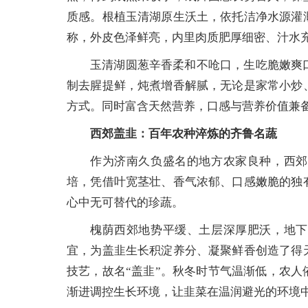
质感。根植玉清湖原生沃土，依托洁净水源灌
称，外皮色泽鲜亮，内里肉质肥厚细密、汁水
玉清湖圆葱辛香柔和不呛口，生吃脆嫩爽
制去腥提鲜，炖煮增香解腻，无论是家常小炒
方式。同时富含天然营养，口感与营养价值兼
西郊盖韭：百年农种淬炼的齐鲁名蔬
作为济南久负盛名的地方农家良种，西郊
培，凭借叶宽茎壮、香气浓郁、口感嫩脆的独
心中无可替代的珍蔬。
槐荫西郊地势平缓、土层深厚肥沃，地下
宜，为盖韭生长积淀养分、凝聚鲜香创造了得
技艺，故名“盖韭”。秋冬时节气温渐低，农
渐进调控生长环境，让韭菜在温润避光的环境