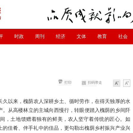
评
时政
周刊
经济
文体
教育
社会
打印
扫码带走
字体
字体
长久以来，槐荫农人深耕乡土、循时劳作，在得天独厚的水
产。从高楼林立的主城向西慢行，转眼便踏入槐荫的乡间阡
回间，土地馈赠着独有的鲜美，农人坚守着传统的匠心。如
桌上的佳肴、伴手礼中的佳品，更勾勒出槐荫乡村振兴产业兴