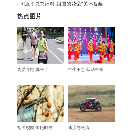
深情寄语少年儿童
习近平总书记对“祖国的花朵”关怀备至
热点图片
为爱奔跑 她来了
生生不息 跃动未来
初冬校园 惊艳时光
速度与激情