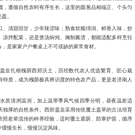
溉，遵循自然农时有序生长，这里的圆葱品相端正、个头匀
充盈。
口、清甜回甘，少辛辣涩味；熟食软糯绵润、鲜香入味，炒
、凉拌配菜，还是煲汤焖炖、腌制酱渍，都能适配多样烹饪
备，是家家户户餐桌上不可或缺的家常食材。
盖韭扎根槐荫西郊沃土，历经数代农人优选繁育、匠心栽
有特质，成为槐荫极具辨识度的特色农产品，更是老济南人
水质清冽温润，加上温带季风气候四季分明，昼夜温差适
天独厚的自然条件。西郊盖韭采用传统覆土盖草的古法培育
人依照老辈流传的种养经验，适时覆土遮荫、防寒护苗，循序
中缓慢生长，慢慢沉淀风味。