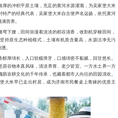
独厚的冲积平原土壤，充足的黄河水源灌溉，为吴家堡大米
村特产的经典代表，吴家堡大米自古便声名远扬，依托黄河
满满营养。
穗弯下腰，田间弥漫着淡淡的稻谷清香，收割机穿梭田间，
，坚持原生态种植模式，土壤有机质含量高，水源洁净无污
剔透。
香醇厚绵长，入口软糯弹牙，口感绵密不黏腻，回甘悠长。
还原谷物本真风味，清淡养胃、老少皆宜。一方水土养一方
槐荫农耕文化的千年传承，也藏着都市人向往的田园清欢。
家堡大米早已走出村居，成为济南市民餐桌上青睐的优质主