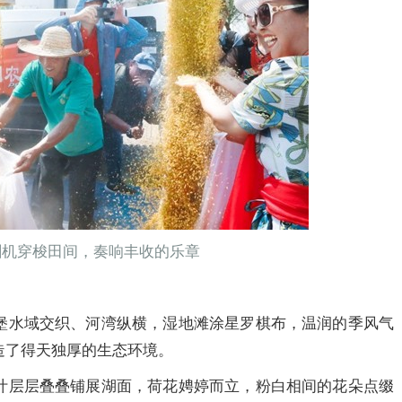
割机穿梭田间，奏响丰收的乐章
堡水域交织、河湾纵横，湿地滩涂星罗棋布，温润的季风气
造了得天独厚的生态环境。
叶层层叠叠铺展湖面，荷花娉婷而立，粉白相间的花朵点缀