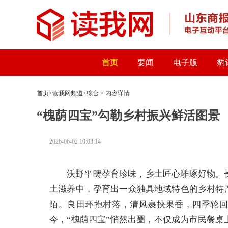
首页
要闻
电子版
豹
首页
>
读我网频道
>
综合
> 内容详情
“槐荫四宝”勾勒乡村振兴鲜活图景
2026-06-02 10:03:14
沃野平畴孕育珍味，乡土匠心雕琢好物。
土滋养中，孕育出一众独具地域特色的乡村特
陌。良田环抱村落，清风裹挟果香，四季轮
今，“槐荫四宝”悄然出圈，不仅成为市民餐