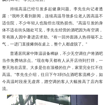
持续高温已经引发多起健康问题。李先生向记者透
露：“我昨天看到新闻，连续高温导致多位老人因高温不
适住院，不少年轻人也险些出现热损伤。”高温引发的身
体不适在街头随处可见，李先生经营的酒吧因为有空调，
常有路人因中暑进店求助。“有一回外面路人热得喘不上
气，一进门直接瘫倒在桌上，整个人都虚脱了。”
普通居民家中降温设备稀缺，不少无空调住户将酒吧
当作免费纳凉点。“现在每天都有人从开店待到打烊，一
整天泡在店里。大多是住在顶楼的住户，家里完全扛不住
高温。”李先生介绍，往日下午3到5点酒吧客流稀少，如
今高温时段座无虚席，蹭空调的客人大幅推高了店内客
流。