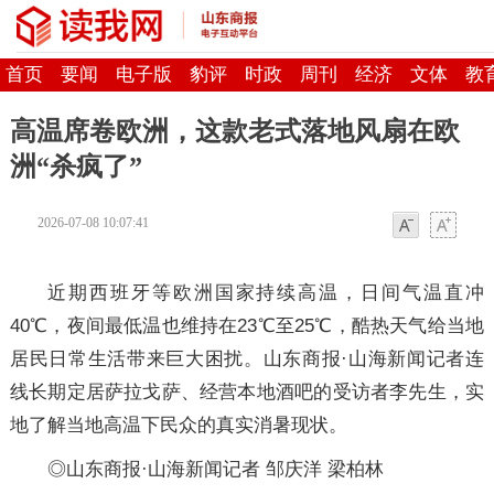
首页
要闻
电子版
豹评
时政
周刊
经济
文体
教
高温席卷欧洲，这款老式落地风扇在欧
洲“杀疯了”
2026-07-08 10:07:41
字体
字体
近期西班牙等欧洲国家持续高温，日间气温直冲
40℃，夜间最低温也维持在23℃至25℃，酷热天气给当地
居民日常生活带来巨大困扰。山东商报·山海新闻记者连
线长期定居萨拉戈萨、经营本地酒吧的受访者李先生，实
地了解当地高温下民众的真实消暑现状。
◎山东商报·山海新闻记者 邹庆洋 梁柏林