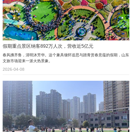
假期重点景区纳客892万人次，营收近5亿元
春风拂齐鲁，清明沐芳华。这个兼具缅怀追思与踏青赏春意蕴的假期，山东
文旅市场迎来一派火热景象。
2026-04-08