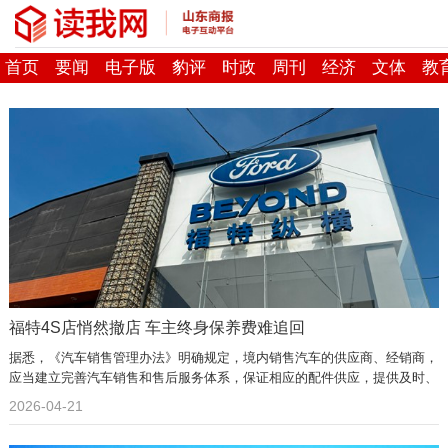
首页
要闻
电子版
豹评
时政
周刊
经济
文体
教
福特4S店悄然撤店 车主终身保养费难追回
据悉，《汽车销售管理办法》明确规定，境内销售汽车的供应商、经销商，
应当建立完善汽车销售和售后服务体系，保证相应的配件供应，提供及时、
有效的售后服务。
2026-04-21