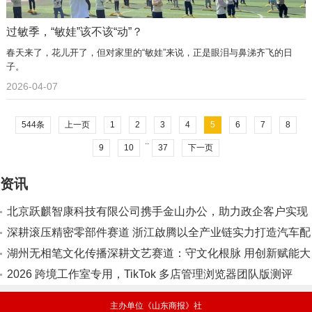
过敏季，“敏娃”该不该“动”？
春天来了，花儿开了，但对家里的“敏娃”来说，正是眼泪与鼻涕齐飞的日
子。
2026-04-07
544条
上一页
1
2
3
4
5
6
7
8
..
9
10
37
下一页
资讯
北京跃麒智康科技有限公司携手金山办公，助力政企客户实现
办公软件国产化替代
深耕滚压精密零部件赛道 浙江啟腾以全产业链实力打造汽车配
套标杆
湖州无相笔文化传播深耕文艺赛道：守文化根脉 用创新赋能大
众美育
2026 跨境工作室专用，TikTok 多店管理浏览器团队版测评
主办单位《山东商报》社