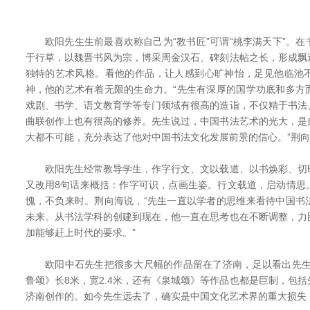
欧阳先生生前最喜欢称自己为“教书匠”可谓“桃李满天下”。在
于行草，以魏晋书风为宗，博采周金汉石、碑刻法帖之长，形成飘
独特的艺术风格。看他的作品，让人感到心旷神怡，足见他临池
神，他的艺术有着无限的生命力。“先生有深厚的国学功底和多方
戏剧、书学、语文教育学等专门领域有很高的造诣，不仅精于书法
曲联创作上也有很高的修养。先生说过，中国书法艺术的光大，是
大都不可能，充分表达了他对中国书法文化发展前景的信心。”荆
欧阳先生经常教导学生，作字行文、文以载道、以书焕彩、切
又改用8句话来概括：作字可识，点画生姿。行文载道，启动情思
愧，不负来时。荆向海说，“先生一直以学者的思维来看待中国书
未来。从书法学科的创建到现在，他一直在思考也在不断调整，力
加能够赶上时代的要求。”
欧阳中石先生把很多大尺幅的作品留在了济南，足以看出先生
鲁颂》长8米，宽2.4米，还有《泉城颂》等作品也都是巨制，包
济南创作的。如今先生远去了，确实是中国文化艺术界的重大损失