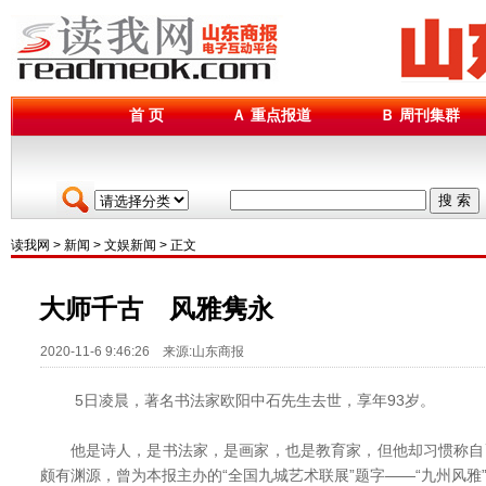
首 页
Ａ 重点报道
Ｂ 周刊集群
搜 索
读我网
>
新闻
>
文娱新闻
> 正文
大师千古 风雅隽永
2020-11-6 9:46:26 来源:山东商报
5日凌晨，著名书法家欧阳中石先生去世，享年93岁。
他是诗人，是书法家，是画家，也是教育家，但他却习惯称自己
颇有渊源，曾为本报主办的“全国九城艺术联展”题字——“九州风雅”