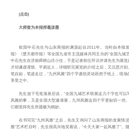
|点击|
大师曾为本报挥毫泼墨
欧阳中石先生与山东商报的渊源起自2011年。当时由本报
报》《楚天都市报》等全国九省市主流媒体共同主办的“全国九城
中石先生在济南舜耕山庄小住，于是记者前往拜访并请先生为展览
才却谦虚谨慎、平易近人，详细听完展览的介绍之后，又沉思片刻
笔自如，笔迹走过，“九州风雅”四个字遒劲灵动跃然于纸上，现
享受之中。
先生放下毛笔落座后说，“全国九城艺术联展这几个字也可以
风雅的事，又是全国大型邀请展，九州风雅这四个字更贴切一些。
们都觉得先生所题极为精妙。
在书写完“九州风雅”之后，先生又询问了山东商报的发展情况
雅”艺术栏目时，先生很高兴地笑着说，“今天大家一起风雅了”。