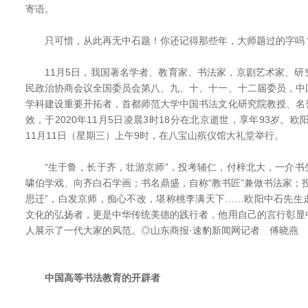
寄语。
只可惜，从此再无中石题！你还记得那些年，大师题过的字吗
11月5日，我国著名学者、教育家、书法家，京剧艺术家、研
民政治协商会议全国委员会第八、九、十、十一、十二届委员，中
学科建设重要开拓者，首都师范大学中国书法文化研究院教授、名
效，于2020年11月5日凌晨3时18分在北京逝世，享年93岁。欧
11月11日（星期三）上午9时，在八宝山殡仪馆大礼堂举行。
“生于鲁，长于齐，壮游京师”，投考辅仁，付梓北大，一介书
啸伯学戏、向齐白石学画；书名鼎盛，自称“教书匠”兼做书法家；
思迁”，白发京师，痴心不改，堪称桃李满天下……欧阳中石先生
文化的弘扬者，更是中华传统美德的践行者，他用自己的言行彰显
人展示了一代大家的风范。◎山东商报·速豹新闻网记者 傅晓燕
中国高等书法教育的开辟者