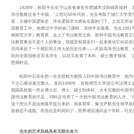
1928年，欧阳中石生于山东省泰安市肥城市汶阳镇西徐村，
学任教教过各个年级。“上世纪50年代初，先生考取了辅仁大学
系，主修中国逻辑史，拜在逻辑学大师金岳霖的门下。之后又毕业
层教育工作。他教过中学的各门课程，深得学生敬重。先生198
都师范大学）教育系，走上了书法教育之路。那时中国书法教育正
法教育事业不是个人的事业，我愿意和朋友们一起来推动它向前发
共同承担了一个艰巨而又伟大的历史任务——开辟高等书法教育。
批向全国招收近百名学生，以后又发展了本科、硕士教学领域。”
恩师时说。
欧阳中石先生把一生全部精力都投入到中国书法教育中，他为
子之心感动着无数人。直到1998年，首都师范大学设立书法博
我国高校第一所从博士后、博士、硕士到本科、大专完整的中国书
国书法教育的不足，同时还培养了一大批中国书法教育的人才。“
这个想法不是由他最早提出来的，很多前辈，像沈尹默先生很早就
面都还不成熟。而现在是时间到了，世界潮流涌向这个学科，可见
先生的艺术风格具有无限生命力