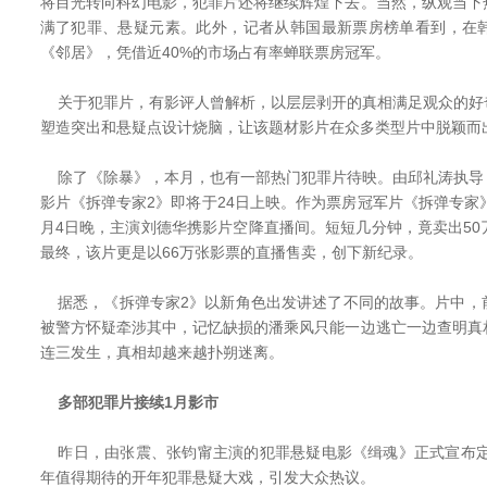
将目光转向科幻电影，犯罪片还将继续辉煌下去。当然，纵观当下
满了犯罪、悬疑元素。此外，记者从韩国最新票房榜单看到，在
《邻居》，凭借近40%的市场占有率蝉联票房冠军。
关于犯罪片，有影评人曾解析，以层层剥开的真相满足观众的好
塑造突出和悬疑点设计烧脑，让该题材影片在众多类型片中脱颖而
除了《除暴》，本月，也有一部热门犯罪片待映。由邱礼涛执导
影片《拆弹专家2》即将于24日上映。作为票房冠军片《拆弹专家
月4日晚，主演刘德华携影片空降直播间。短短几分钟，竟卖出5
最终，该片更是以66万张影票的直播售卖，创下新纪录。
据悉，《拆弹专家2》以新角色出发讲述了不同的故事。片中，
被警方怀疑牵涉其中，记忆缺损的潘乘风只能一边逃亡一边查明真
连三发生，真相却越来越扑朔迷离。
多部犯罪片接续1月影市
昨日，由张震、张钧甯主演的犯罪悬疑电影《缉魂》正式宣布定档20
年值得期待的开年犯罪悬疑大戏，引发大众热议。