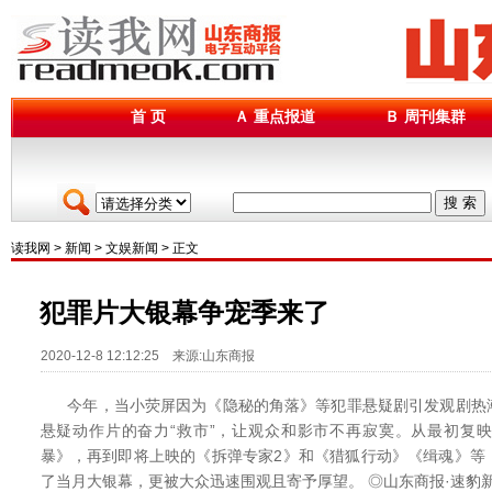
首 页
Ａ 重点报道
Ｂ 周刊集群
搜 索
读我网
>
新闻
>
文娱新闻
> 正文
犯罪片大银幕争宠季来了
2020-12-8 12:12:25 来源:山东商报
今年，当小荧屏因为《隐秘的角落》等犯罪悬疑剧引发观剧热
悬疑动作片的奋力“救市”，让观众和影市不再寂寞。从最初复
暴》，再到即将上映的《拆弹专家2》和《猎狐行动》《缉魂》等
了当月大银幕，更被大众迅速围观且寄予厚望。 ◎山东商报·速豹新