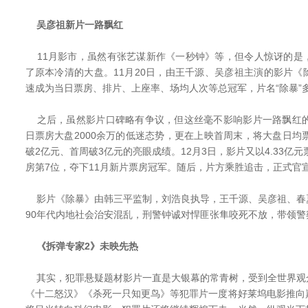
吴彦祖新片一路飘红
11月影市，虽然有张艺谋新作《一秒钟》等，但令人惊讶的是
了原本冷清的大盘。11月20日，由王千源、吴彦祖主演的影片
速成为当日票房、排片、上座率、场均人次等总冠军，片名“除暴”
之后，虽然影片口碑略有争议，但这丝毫不影响影片一路飘红的
日票房大盘2000余万的低迷态势，更在上映首周末，将大盘日均
破2亿元、首周破3亿元的亮眼成绩。12月3日，影片又以4.33亿元
房第7位，夺下11月新片票房冠军。随后，片方乘胜追击，正式官
影片《除暴》由韩三平监制，刘浩良执导，王千源、吴彦祖、春
90年代内地社会治安混乱，刑警钟诚对悍匪张隼咬死不放，带领
《拆弹专家2》未映先热
其实，犯罪悬疑题材影片一直是大银幕的常青树，受到全世界观
《十二怒汉》《杀死一只知更鸟》等犯罪片一度将好莱坞电影推向