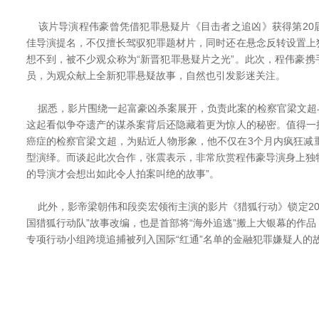
该片导演程伟豪曾凭借犯罪悬疑片《目击者之追凶》获得第20
佳导演提名，不仅擅长驾驭犯罪题材片，同时还在悬念反转设置上
想不到，被不少观众称为“新晋犯罪悬疑片之光”。此次，程伟豪
员，为观众献上全新犯罪悬疑故事，自然也引发影迷关注。
据悉，影片围绕一起富豪凶杀案展开，负责此案的检察官梁文超
这起看似争夺遗产的谋杀案背后还隐藏着更为惊人的秘密。值得一
癌症的检察官梁文超，为贴近人物形象，他不仅在3个月内疯狂减
型演绎。而谈起此次合作，张震表示，非常欣赏程伟豪导演身上独特
的导演才会想出如此令人拍案叫绝的故事”。
此外，影帝梁朝伟和段奕宏领衔主演的影片《猎狐行动》锁定202
国猎狐行动队”故事改编，也是首部将“海外追逃”搬上大银幕的作
专项行动小组跨境追捕被列入国际“红通”名单的金融犯罪嫌疑人的