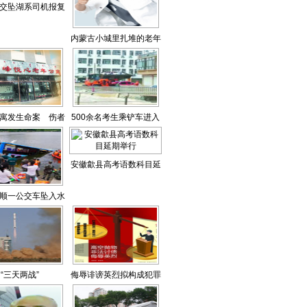
交坠湖系司机报复
社会
内蒙古小城里扎堆的老年
公寓
寓发生命案 伤者
500余名考生乘铲车进入
称不认识凶手
考场
安徽歙县高考语数科目延
期举行
顺一公交车坠入水
库
“三天两战”
侮辱诽谤英烈拟构成犯罪