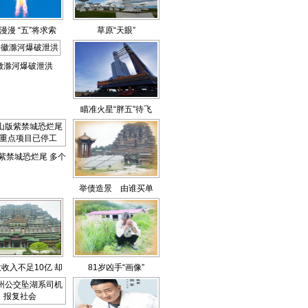
漫漫 “五”将求索
草原“天眼”
徽滁河爆破泄洪
瞄准火星“胖五”待飞
紫禁城恐烂尾 多个
点项目已停工
举债造景 由谁买单
收入不足10亿 却
81岁凶手“画像”
债400亿造景？