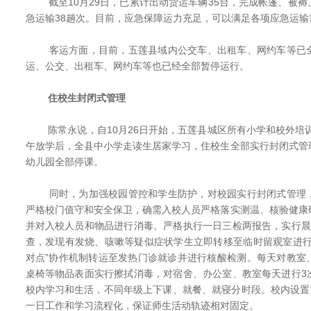
截至10月29日，已累计出动货运车辆35台，完成帐篷、被褥
急运输38趟次。目前，应急保障运力充足，可以满足各项应急运输
客运方面，目前，五莲县域内公交车、出租车、网约车等已全
运、公交、出租车、网约车等也已经全部暂停运行。
住校生封闭式管理
陈常永说，自10月26日开始，五莲县城区所有小学和校外培训
午放学后，全县中小学走读生居家学习，住校生全部实行封闭式管
幼儿园全部停课。
同时，为加强校园管控和学生防护，对校园实行封闭式管理，
严格校门值守和安全保卫，确需入校人员严格落实测温、核验健康
并对入校人员和物品进行消毒。严格执行一日三检两报告，实行晨
查，发现有发烧、咳嗽等疑似症状学生立即转移至临时留观室进行
对点”协作机制转运至发热门诊就诊并进行核酸检测。每天对教室
桌椅等物品表面实行擦拭消毒，对宿舍、办公室、教室每天进行3
校内学习和生活，不同年级上下课、就餐、就寝分时段。校内设置
一日工作和学习流程化，保证师生活动轨迹相对固定。