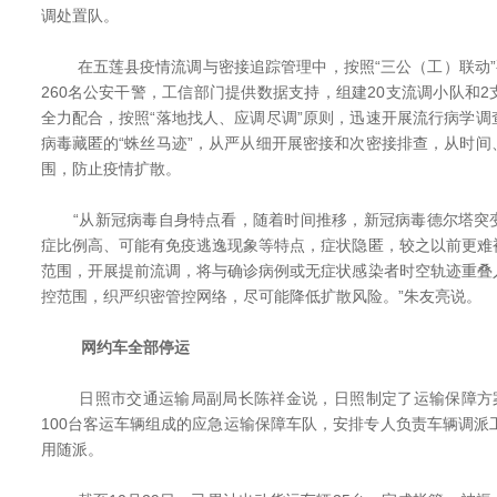
调处置队。
在五莲县疫情流调与密接追踪管理中，按照“三公（工）联动”要
260名公安干警，工信部门提供数据支持，组建20支流调小队和
全力配合，按照“落地找人、应调尽调”原则，迅速开展流行病学
病毒藏匿的“蛛丝马迹”，从严从细开展密接和次密接排查，从时
围，防止疫情扩散。
“从新冠病毒自身特点看，随着时间推移，新冠病毒德尔塔突
症比例高、可能有免疫逃逸现象等特点，症状隐匿，较之以前更难
范围，开展提前流调，将与确诊病例或无症状感染者时空轨迹重叠
控范围，织严织密管控网络，尽可能降低扩散风险。”朱友亮说。
网约车全部停运
日照市交通运输局副局长陈祥金说，日照制定了运输保障方案
100台客运车辆组成的应急运输保障车队，安排专人负责车辆调派
用随派。