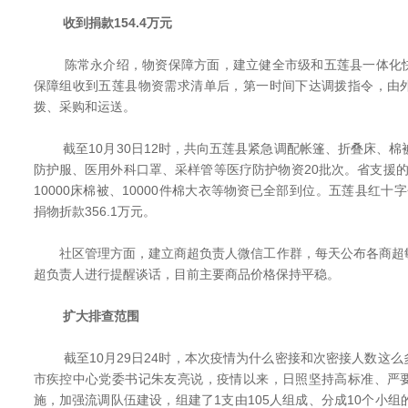
收到捐款154.4万元
陈常永介绍，物资保障方面，建立健全市级和五莲县一体化快
保障组收到五莲县物资需求清单后，第一时间下达调拨指令，由
拨、采购和运送。
截至10月30日12时，共向五莲县紧急调配帐篷、折叠床、棉
防护服、医用外科口罩、采样管等医疗防护物资20批次。省支援的25
10000床棉被、10000件棉大衣等物资已全部到位。五莲县红十字
捐物折款356.1万元。
社区管理方面，建立商超负责人微信工作群，每天公布各商超
超负责人进行提醒谈话，目前主要商品价格保持平稳。
扩大排查范围
截至10月29日24时，本次疫情为什么密接和次密接人数这么
市疾控中心党委书记朱友亮说，疫情以来，日照坚持高标准、严
施，加强流调队伍建设，组建了1支由105人组成、分成10个小组