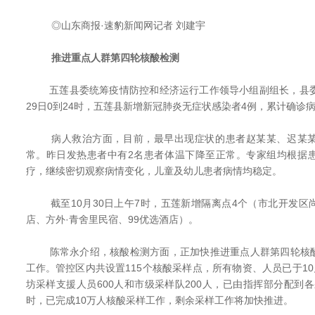
◎山东商报·速豹新闻网记者 刘建宇
推进重点人群第四轮核酸检测
五莲县委统筹疫情防控和经济运行工作领导小组副组长，县委
29日0到24时，五莲县新增新冠肺炎无症状感染者4例，累计确诊病
病人救治方面，目前，最早出现症状的患者赵某某、迟某某
常。昨日发热患者中有2名患者体温下降至正常。专家组均根据
疗，继续密切观察病情变化，儿童及幼儿患者病情均稳定。
截至10月30日上午7时，五莲新增隔离点4个（市北开发区
店、方外·青舍里民宿、99优选酒店）。
陈常永介绍，核酸检测方面，正加快推进重点人群第四轮核酸
工作。管控区内共设置115个核酸采样点，所有物资、人员已于10
坊采样支援人员600人和市级采样队200人，已由指挥部分配到各采
时，已完成10万人核酸采样工作，剩余采样工作将加快推进。