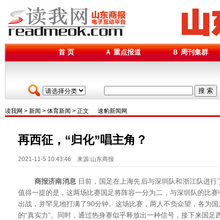
首 页
Ａ 重点报道
Ｂ 周刊集群
搜 索
读我网
>
新闻
>
体育新闻
> 正文
速豹新闻网
再西征，“归化”唱主角？
2021-11-5 10:43:46 来源:山东商报
商报济南消息
日前，国足在上海先后与深圳队和浙江队进行
值得一提的是，这两场比赛国足将阵容一分为二，与深圳队的比赛
出战，并罕见地打满了90分钟。这场比赛，两人不负众望，各为
的“真实力”。同时，通过热身赛似乎释放出一种信号，接下来国足西