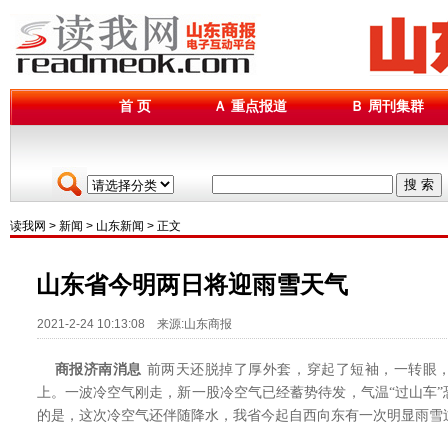
首 页
Ａ 重点报道
Ｂ 周刊集群
搜 索
读我网
>
新闻
>
山东新闻
> 正文
山东省今明两日将迎雨雪天气
2021-2-24 10:13:08 来源:山东商报
商报济南消息
前两天还脱掉了厚外套，穿起了短袖，一转眼
上。一波冷空气刚走，新一股冷空气已经蓄势待发，气温“过山车
的是，这次冷空气还伴随降水，我省今起自西向东有一次明显雨雪