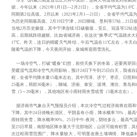
冷空气的威力就是这么让人猝不及防，这两天明显感觉到名副其实
据，今年以来（2021年1月1日—2月21日），全省平均气温为1.8
同期第2位高值。2月以来（2021年2月1—21日），全省平均气温为
为历史同期最高值。2月19日宁津，20日聊城、垦利等57站，21日
当地2月历史极值，其中宁津连续3日破极值，安丘、冠县等52站
高，后期就跌得越狠。比如省城济南，在这次“换季式”气温跳水
17℃。昨天，连日的晴暖天气终结，午后气温在11℃左右，今天
随着气温的下降，今天夜间开始，泉城将迎雨雪洗礼。
一场冷空气，打破“暖春”幻想，前些天换下的冬装，还要再穿回
受暖湿气流和冷空气共同影响，预计24日下午到25日白天，我省
程，全省平均降水量15毫米左右。其中菏泽、济宁、枣庄、日照和
25毫米，局部30毫米），聊城、济南、泰安、淄博、潍坊、青岛
雪（5～20毫米），其他地区有小雨转雨夹雪或雪（5毫米左右）。
据济南市气象台天气预报员介绍，本次冷空气过程济南将在雨和雪
下降。其中24日傍晚长清区、平阴县有小雨，降水概率70%，最高气
雨转雨夹雪，降水概率90%。25日中午-夜间，阴转多云，最高气温
至25日早晨，南部地区降水量大于北部地区，山区可能有积雪，
次过程雨雪范围广、降水量较大，可明显改善土壤墒情、降低森