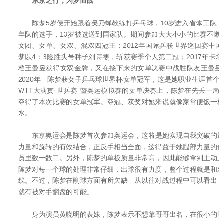
东京之行，为梦而战
陈梦5岁便开始跟着吴乃蝉教练打乒乓球，10岁进入省体工队
年队的选手，13岁被选送到国家队。期间参加大大小小的比赛不断
女团、女单、女双、混双四冠王；2012年国际乒联世界巡回赛
梦以4：3险胜头号种子刘诗雯，斩获赛季个人第二冠；2017年
档王曼昱获得女双金牌，又在接下来的女单决赛中战胜队友王曼
2020年，陈梦获女子乒乓球世界杯女单冠军，这是她职业生涯首个世
WTT大满贯·世乒赛”暨奥运模拟赛的女单决赛上，陈梦在先丢一局
夺得了本次比赛的女单冠军。夺冠、获奖对她来说就像家常便饭一
水。
东京奥运会是陈梦首次参加奥运会，这将是她实现自我突破的
力量和旋转的有效结合，正反手相当全面，这得益于她腿部力量的
员里数一数二。另外，陈梦的单板质量非常高，因此能够拿到主动
陈梦对每一个球的处理非常仔细，出球很有力度，整个过程就是和
线。不过，陈梦在削球方面有所欠缺，从以往对战过程中可以看出
就有被对手翻盘的可能。
身为演员黄晓明的表妹，陈梦表示不想靠哥哥出名，在很小的