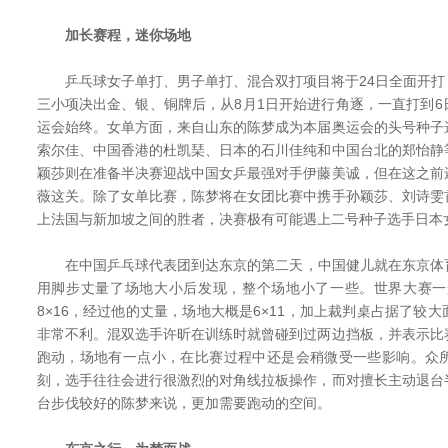
加长赛程，迷你场地
乒乓球女子单打、男子单打、混合双打项目将于24日全面开打
三小项决出金、银、铜牌后，从8月1日开始进行角逐，一直打到
运会始终。女单方面，来自山东的陈梦成为本届奥运会的头号种子
索尔佳、中国香港的杜凯琹、日本的石川佳纯和中国台北的郑怡静
颖莎则在准备半决赛迎战中国女乒最强对手伊藤美诚，但在这之前
薇这关。除了女单比赛，陈梦将在女团比赛中携手孙颖莎、刘诗雯
上法国与新加坡之间的胜者，决赛极有可能遇上二号种子选手日本
在中国乒乓球代表团到达东京的第二天，中国健儿就在东京体
用脚步丈量了场地大小后发现，整个场地小了一些。世界大赛一般
8×16，经过他的丈量，场地大概是6×11，加上裁判桌占据了较
非常不利。混双选手许昕在训练时就曾碰到过两边挡板，并表示比
跑动，场地有一点小，在比赛过程中还是会稍微受一些影响。众
刻，选手往往会进行很激烈的对角线拉板操作，而对擅长主动退台
台步伐较好的陈梦来说，更加需要跑动的空间。