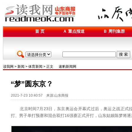
首 页
Ａ 重点报道
Ｂ 周刊集群
搜 索
读我网
>
新闻
>
体育新闻
> 正文
速豹新闻网
“梦”圆东京？
2021-7-23 10:40:57 来源:山东商报
北京时间7月23日，东京奥运会开幕式过后，奥运之战正式拉
打、男子单打预赛和混合双打16强赛正式开打，山东姑娘陈梦将逐