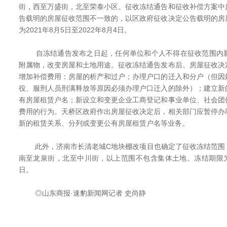
街，西至万盛街，北至荣泰小区。征收冻结通告和征收补偿方案中
告载明的房屋征收范围不一致的，以区政府征收决定公告载明的房
为2021年8月5日至2022年8月4日。
自冻结通告发布之日起，任何单位和个人不得在征收范围内新
附属物，改变房屋和土地用途。征收冻结通告发布后、房屋征收决
增加补偿费用：房屋的析产和过户；办理户口的迁入和分户（但因
役、服刑人员刑满释放等原因必须办理户口迁入的除外）；建立新
有房屋租赁户名；新设立和变更企业工商登记和事业单位、社会团
费用的行为。天桥区政府作出房屋征收决定后，相关部门应暂停办
新的租赁关系、分列或变更公有房屋租赁户名等业务。
此外，济南市长清老城C地块棚改项目也确定了征收冻结范围
南至龙泉街，北至中川街，以上范围不包含集体土地。冻结期限为202
日。
◎山东商报·速豹新闻网记者 史尚静