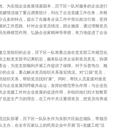
。为实现企业发展强基固本，历下区一队对服务的企业进行
党建情况做了重点调查统计，列出了企业党建工作任务，并根
少点多的特点，提出了在服务企业工作中突出政治引领，坚持
展的工作思路。针对企业党员情况，因企施策，通过理顺党员
员先锋模范作用、弘扬企业家精神等举措，有力地促进了企业
立党组织的企业，历下区一队将重点放在党支部工作规范化
新之航党支部书记离职后，服务队征求企业和党员意见，协调
委会，为党支部顺利开展工作提供了保障。对于乐普韦尔、顺
少的企业，重点解决党员组织关系落实情况。对“口袋”党员，
员组织关系，帮助党员找到“家”。同时，帮扶人员直接对接党
员与企业发展同呼吸共命运，发挥好模范带头作用；与企业负
民企党建工作对企业发展的促进作用，并组织他们到大智教育
了也是生产力的理念，在工作中关注重用党员，把党员培养成
总队部署，历下区一队队长作为东部片区副总领队，带领历
主办，在全市百家以上的民营企业中开展“百+党建工程”活