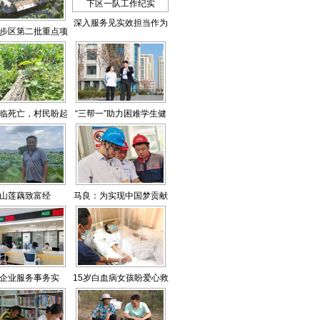
深入服务见实效担当作为
步区第二批重点项
促发展——民营企业高质
目集中开工
量发展服务队历下区一队
工作纪实
临死亡，村民盼起
“三帮一”助力困难学生健
死回生
康成长
山莲藕致富经
马良：为实现中国梦贡献
青春力量
企业服务事务实
15岁白血病女孩盼爱心救
现“一口办理”
助