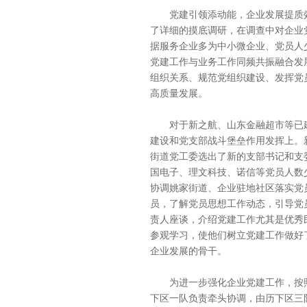
党建引领添动能，企业发展提质效
了详细的摸底调研，在调查中对企业
据服务企业多为中小微企业、党员人
党建工作与业务工作同频共振融合发
组织关系、规范党组织建设、发挥党
高质量发展。
对于新之航、山东金融超市等已建
建设和党支部战斗堡垒作用发挥上。
街道党工委选出了新的支部书记和支
国电子、理文科技、诺信等党员人数
协调姚家街道、企业驻地社区落实党
员，了解党员思想工作动态，引导党
责人座谈，介绍党建工作尤其是优秀
参观学习，使他们树立党建工作做好
企业发展的骨干。
为进一步强化企业党建工作，按照
下区一队负责牵头协调，由历下区三队