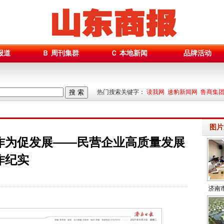
报道
Ｂ 周刊集群
Ｃ 本地新闻
品牌活动
搜 索
热门搜索关键字：
读我网 速豹新闻网 鲁商集
图片
作为促发展——民营企业高质量发展
作纪实
济南
心：