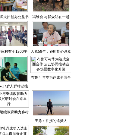
师夫妇创办公益书
冯维会:与群众站在一起
院
的“第一书记”
家村有个1200平
入党58年，她时刻心系党
的“长者食堂”
的教育事业
布鲁可与华为达成全面合
5-17岁人群昨起接
作 云云协同推动业务场景
种新冠疫苗
数字化升级
继续教育助力乡村
王勇：拄拐的追梦人
研讨会在京举行