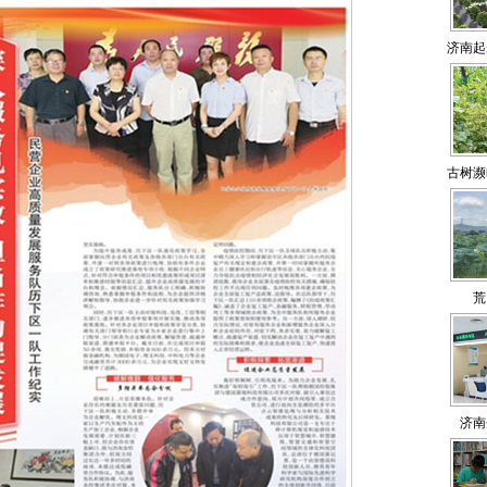
济南起
古树濒
荒
济南