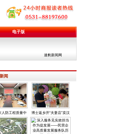
电子版
团
速豹新闻网
新闻
市人防工程质量中
博士返乡开“夫妻店”卖汉
提早介入全程监督
服