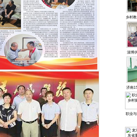
乡村教
淄博伊
济南1
职业与
振兴