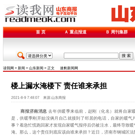
首 页
Ａ 重点报道
Ｂ 周刊集群
搜 索
读我网
>
新闻
>
山东新闻
> 正文
速豹新闻网
楼上漏水淹楼下 责任谁来承担
2021-8-9 7:48:07 来源:山东商报
商报济南消息
去年供暖季来临前，赵刚（化名）就将自家
是，供暖季刚开始没俩月自己就接到了邻居的电话，自家的暖气
事？着急忙慌跑回家才发现自家暖气报停后仍被注水，最终导致暖
淹。那么，这个责任到底应该由谁来承担？近日，济南市钢城区法