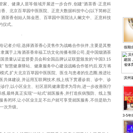
管家、健康人居等领域开展进一步合作,创建“酒茶香·正意科
茶香、北京百草园中医医院、正意大数据科技中心(以下简称正
。酒茶香创始人陈金恩、百草园中医院法人阚文中、正意科技
约仪式。
记者介绍,选择酒茶香心灵售作为战略合作伙伴,主要是其整
假期
香隶属于上海酒茶香幸福工坊文化传播有限公司,是中国烟酒茶
国质量认证监督委员会和全国品牌认证联盟颁发的“中国3.15
科技” 智慧健康驿站、健康服务中心建设战略合作签约后,双方将
模式,扩大北京百草园中医医院、医生与患者的生态圈,推进社
滨州
医共体建设,并运用互联网技术,线上线下贯通诊前、诊中、诊
级诊疗,以小区业主、社区居民健康需求为导向,进一步改善医疗
国，荣
得感,最终真正实现“一站式”就医服务,并打造疾病预防、线上预
育影
服务闭环,让小区业主足不出户就可享受就医服务,不但是助力
的一次升级。
3-5