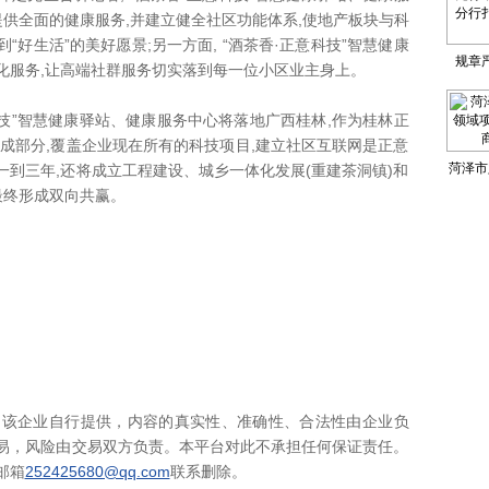
提供全面的健康服务,并建立健全社区功能体系,使地产板块与科
到“好生活”的美好愿景;另一方面, “酒茶香·正意科技”智慧健康
规章
化服务,让高端社群服务切实落到每一位小区业主身上。
行，邮
意科技”智慧健康驿站、健康服务中心将落地广西桂林,作为桂林正
扎实开
组成部分,覆盖企业现在所有的科技项目,建立社区互联网是正意
菏泽市
到三年,还将成立工程建设、城乡一体化发展(重建茶洞镇)和
,最终形成双向共赢。
项目审
企业自行提供，内容的真实性、准确性、合法性由企业负
易，风险由交易双方负责。本平台对此不承担任何保证责任。
邮箱
252425680@qq.com
联系删除。