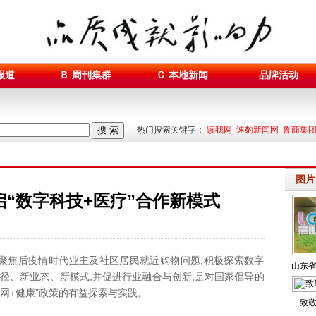
报道
Ｂ 周刊集群
Ｃ 本地新闻
品牌活动
搜 索
热门搜索关键字：
读我网 速豹新闻网 鲁商集
图片
“数字科技+医疗”合作新模式
聚焦后疫情时代业主及社区居民就近购物问题,积极探索数字
山东省
路径、新业态、新模式,并促进行业融合与创新,是对国家倡导的
网+健康”政策的有益探索与实践。
致敬