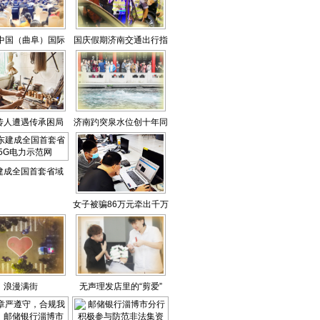
1中国（曲阜）国际
国庆假期济南交通出行指
化节第七届尼山世
南来了
文明论坛开幕
传人遭遇传承困局
济南趵突泉水位创十年同
期新高
建成全国首套省域
5G电力示范网
女子被骗86万元牵出千万
大案
浪漫满街
无声理发店里的“剪爱”