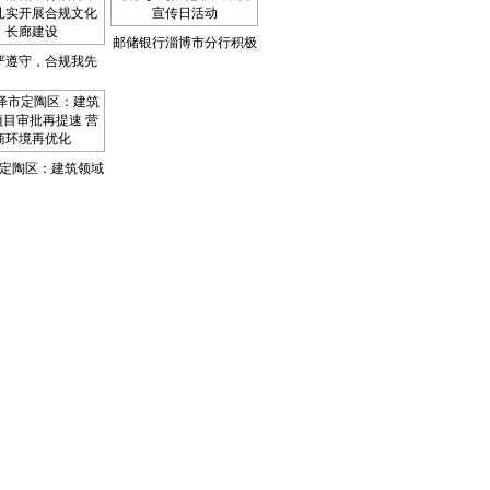
邮储银行淄博市分行积极
严遵守，合规我先
参与防范非法集资宣传日
储银行淄博市分行
活动
展合规文化长廊建
设
定陶区：建筑领域
批再提速 营商环境
再优化