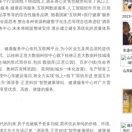
个行业由线下转战线上,酒茶香心灵售也顺势站在了风口上,
服务,健康咨询服务,互联网数据服务,人工智能软件开发,日用
品零售等的综合性服务品牌, 随着国家“互联网+医疗健康”服务
202
全面思考,整合各种资源构建数字化生态等理念也将进驻“酒茶
孔子文
务中心,未来将根据整体安排,逐步建立健全系统化的质量体系
界
、健康服务中心依托互联网平台,为小区业主及周边居民提供
非遗
式。以桂林正意大数据科技中心旗下桂林正意大数据科技城项
仓储的形式而存在,包括:数据库(正意公园)、百岁小镇(生命养
园、奥林匹克愽览园)、茶洞镇(城乡一体化发展)、生产研发工
山东
中心等建设项目,将全力实现“线上+线下”双轨并进,资源互补
升“酒茶香·正意科技”智慧健康驿站、健康服务中心对广大需
能享受优质、高效、便捷的服务。
的到来,房子也被赋予更多功能,需求也从单纯的价格、环境,
定先生告诉记者, “酒茶香·正意科技”智慧健康驿站、健康服