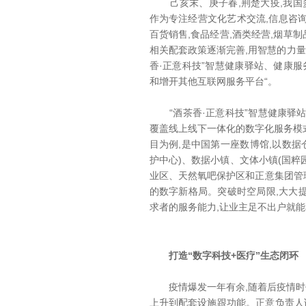
己亥末、庚子春,荆楚大疫,我国多
作为专注经营文化艺术交流,信息咨询
百货销售,食品经营,酒类经营,烟草制
相关配套政策逐渐完善,用智慧的力量
香·正意科技”智慧健康驿站、健康服
和增开其他互联网服务平台“。
“酒茶香·正意科技”智慧健康驿站
覆盖线上线下一体化的数字化服务模
目为例,是中国第一座数博馆,以数据
护中心)、数据小镇、文体小镇(国粹
业区、天然氧吧保护区和正意集团管理
的数字新格局。突破时空局限,大大提
求者的服务能力,让业主足不出户就
打造“数字科技+医疗”生态闭环
疫情爆发一年有余,随着后疫情时代
上升到配套设施跟功能。正意负责人谭