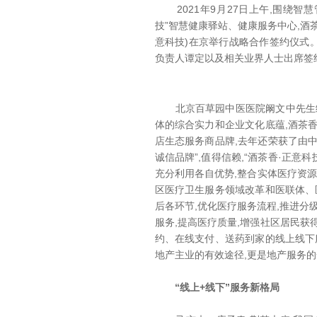
2021年9月27日上午,围绕智慧
技”智慧健康驿站、健康服务中心,酒
意科技)在京举行战略合作签约仪式
负责人谭定以及相关业界人士出席签
北京百草园中医医院阚文中先生给
体的综合实力和企业文化底蕴,酒茶
店生态服务商品牌,去年还荣获了由中
诚信品牌”,值得信赖,“酒茶香·正意
充分利用各自优势,整合实体医疗资源
区医疗卫生服务领域改革和医联体、
后各环节,优化医疗服务流程,推进分
服务,提高医疗质量,增强社区居民获
约、在线支付、送药到家的线上线下
地产主业的有效途径,更是地产服务
“线上+线下”服务新格局