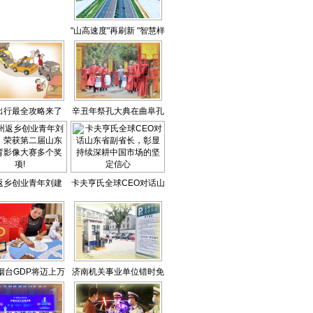
"山高速度"再刷新 "智慧样
板"匠心铸
出行最全攻略来了
辛丑年祭孔大典在曲阜孔
庙举行
返乡创业青年刘建
卡夫亨氏全球CEO对话山
获第二届山东省体
东省副省长，彰显持续深
像大赛多个奖项!
耕中国市场的坚定信心
年烟台GDP将迈上万
济南机关事业单位错时免
亿台阶
费停车场来了