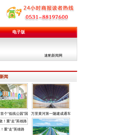
电子版
团
速豹新闻网
新闻
首个“低线公园”国
万里黄河第一隧建成通车
庆节正式开放
！重“走”英雄路