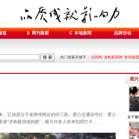
报道
Ｂ 周刊集群
Ｃ 本地新闻
品牌活动
搜 索
热门搜索关键字：
读我网 速豹新闻网 鲁商集
图片
，它就是位于老商埠附近的经三路。爱心交通信号灯、爱心
女子被
变身“济南最浪漫的路”，吸引许多人前来拍照打卡……