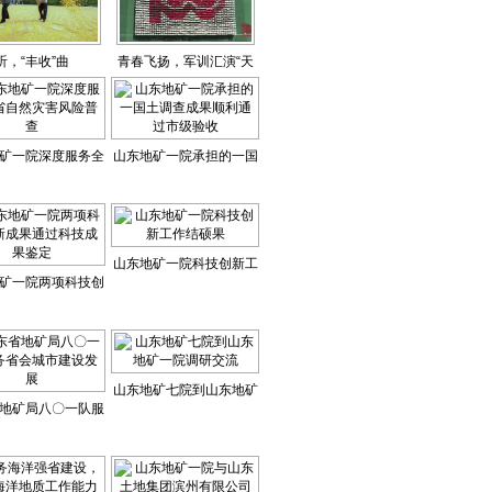
听，“丰收”曲
青春飞扬，军训汇演“天
花板”来了
矿一院深度服务全
山东地矿一院承担的一国
然灾害风险普查
土调查成果顺利通过市级
验收
山东地矿一院科技创新工
矿一院两项科技创
作结硕果
通过科技成果鉴定
山东地矿七院到山东地矿
地矿局八〇一队服
一院调研交流
会城市建设发展