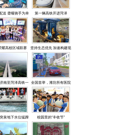
配送 聋哑骑手为幸
第一辆高铁开进菏泽
福奔跑
荣耀高校区域联赛
坚持生态优先 加速构建现
山东赛区）开赛
代产业体系
济南至菏泽高铁一
全国首举，潍坊所有医院
个多小时即达
停车位免费
突泉地下水位猛蹿
校园里的“丰收节”
39厘米