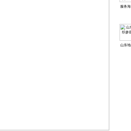
服务海
海
山东地
观中共