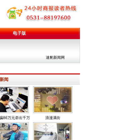
电子版
团
速豹新闻网
新闻
骗86万元牵出千万
浪漫满街
大案