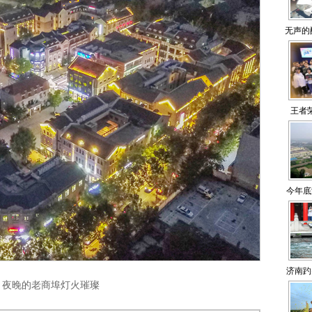
无声的
王者
（
今年底
济南趵
夜晚的老商埠灯火璀璨