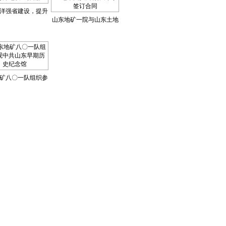
洋强省建设，提升
山东地矿一院与山东土地
洋地质工作能力
集团滨州有限公司签订合
同
矿八〇一队组织参
山东早期历史纪念
馆