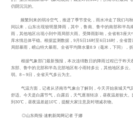
仍阴沉沉的。
频繁到来的弱冷空气，推进了季节变化，雨水冲走了我们与秋
间以来，山东出现较明显降雨，其中，鲁南、鲁中的南部和半岛
雨，其他地区出现小到中雨局部大雨。受降雨影响，全省有3座大
库水情总体平稳。根据监测数据，9月5日16时至6日16时，全省
局部暴雨，崂山特大暴雨。全省平均降水量8.9（毫米，下同），折合
根据气象部门最新预报，本次连绵数日的降雨过程已于昨天夜
东部、鲁中的北部和半岛北部地区有小雨转多云，其他地区多云。
弱。8～9日，全省天气多云为主。
气温方面，记者从济南市气象台了解到，今天开始泉城天气回
舒适。今天是白露节气，白露后，天气逐渐转凉，昼夜温差较大。
到30℃，昼夜温差超10℃，提醒大家注意及时增减衣物。
◎山东商报·速豹新闻网记者 于娜