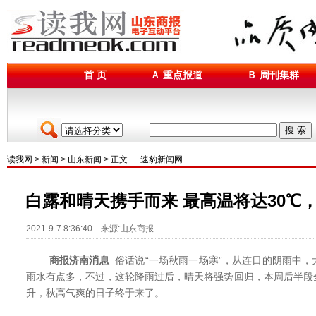
首 页
Ａ 重点报道
Ｂ 周刊集群
搜 索
读我网
>
新闻
>
山东新闻
> 正文
速豹新闻网
白露和晴天携手而来 最高温将达30℃
2021-9-7 8:36:40 来源:山东商报
商报济南消息
俗话说“一场秋雨一场寒”，从连日的阴雨中，
雨水有点多，不过，这轮降雨过后，晴天将强势回归，本周后半段
升，秋高气爽的日子终于来了。