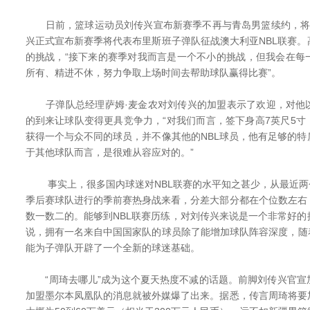
日前，篮球运动员刘传兴宣布新赛季不再与青岛男篮续约，将
兴正式宣布新赛季将代表布里斯班子弹队征战澳大利亚NBL联赛
的挑战，“接下来的赛季对我而言是一个不小的挑战，但我会在每
所有、精进不休，努力争取上场时间去帮助球队赢得比赛”。
子弹队总经理萨姆·麦金农对刘传兴的加盟表示了欢迎，对他
的到来让球队变得更具竞争力，“对我们而言，签下身高7英尺5寸（
获得一个与众不同的球员，并不像其他的NBL球员，他有足够的
于其他球队而言，是很难从容应对的。”
事实上，很多国内球迷对NBL联赛的水平知之甚少，从最近两个
季后赛球队进行的季前赛热身战来看，分差大部分都在个位数左右
数一数二的。能够到NBL联赛历练，对刘传兴来说是一个非常好
说，拥有一名来自中国国家队的球员除了能增加球队阵容深度，随
能为子弹队开辟了一个全新的球迷基础。
“周琦去哪儿”成为这个夏天热度不减的话题。前脚刘传兴官宣
加盟墨尔本凤凰队的消息就被外媒爆了出来。据悉，传言周琦将要