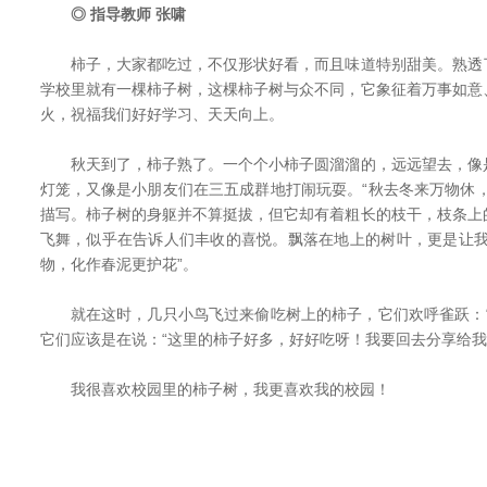
◎ 指导教师 张啸
柿子，大家都吃过，不仅形状好看，而且味道特别甜美。熟透
学校里就有一棵柿子树，这棵柿子树与众不同，它象征着万事如意
火，祝福我们好好学习、天天向上。
秋天到了，柿子熟了。一个个小柿子圆溜溜的，远远望去，像
灯笼，又像是小朋友们在三五成群地打闹玩耍。“秋去冬来万物休
描写。柿子树的身躯并不算挺拔，但它却有着粗长的枝干，枝条上
飞舞，似乎在告诉人们丰收的喜悦。飘落在地上的树叶，更是让我
物，化作春泥更护花”。
就在这时，几只小鸟飞过来偷吃树上的柿子，它们欢呼雀跃：“
它们应该是在说：“这里的柿子好多，好好吃呀！我要回去分享给我
我很喜欢校园里的柿子树，我更喜欢我的校园！