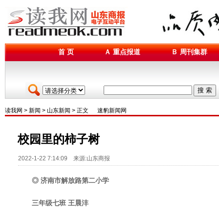
首 页
Ａ 重点报道
Ｂ 周刊集群
搜 索
读我网
>
新闻
>
山东新闻
> 正文
速豹新闻网
校园里的柿子树
2022-1-22 7:14:09 来源:山东商报
◎ 济南市解放路第二小学
三年级七班 王晨沣