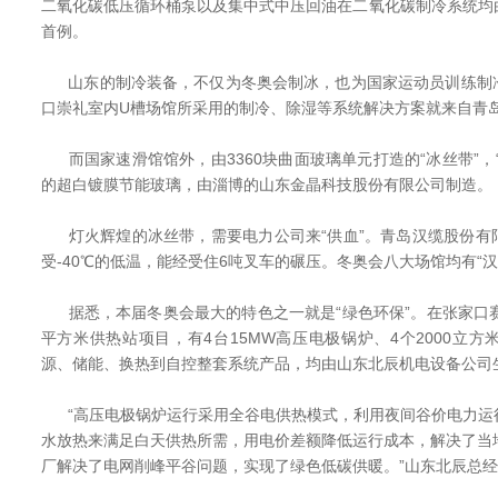
二氧化碳低压循环桶泵以及集中式中压回油在二氧化碳制冷系统均
首例。
山东的制冷装备，不仅为冬奥会制冰，也为国家运动员训练制
口崇礼室内U槽场馆所采用的制冷、除湿等系统解决方案就来自青
而国家速滑馆馆外，由3360块曲面玻璃单元打造的“冰丝带”，
的超白镀膜节能玻璃，由淄博的山东金晶科技股份有限公司制造。
灯火辉煌的冰丝带，需要电力公司来“供血”。青岛汉缆股份有
受-40℃的低温，能经受住6吨叉车的碾压。冬奥会八大场馆均有“
据悉，本届冬奥会最大的特色之一就是“绿色环保”。在张家口赛
平方米供热站项目，有4台15MW高压电极锅炉、4个2000立方
源、储能、换热到自控整套系统产品，均由山东北辰机电设备公司
“高压电极锅炉运行采用全谷电供热模式，利用夜间谷价电力运
水放热来满足白天供热所需，用电价差额降低运行成本，解决了当
厂解决了电网削峰平谷问题，实现了绿色低碳供暖。”山东北辰总