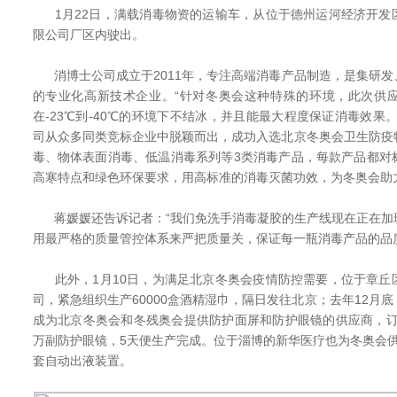
1月22日，满载消毒物资的运输车，从位于德州运河经济开发
限公司厂区内驶出。
消博士公司成立于2011年，专注高端消毒产品制造，是集研发
的专业化高新技术企业。“针对冬奥会这种特殊的环境，此次供
在-23℃到-40℃的环境下不结冰，并且能最大程度保证消毒效果
司从众多同类竞标企业中脱颖而出，成功入选北京冬奥会卫生防疫
毒、物体表面消毒、低温消毒系列等3类消毒产品，每款产品都对
高寒特点和绿色环保要求，用高标准的消毒灭菌功效，为冬奥会助
蒋媛媛还告诉记者：“我们免洗手消毒凝胶的生产线现在正在加
用最严格的质量管控体系来严把质量关，保证每一瓶消毒产品的品
此外，1月10日，为满足北京冬奥会疫情防控需要，位于章丘
司，紧急组织生产60000盒酒精湿巾，隔日发往北京；去年12月
成为北京冬奥会和冬残奥会提供防护面屏和防护眼镜的供应商，订单
万副防护眼镜，5天便生产完成。位于淄博的新华医疗也为冬奥会
套自动出液装置。