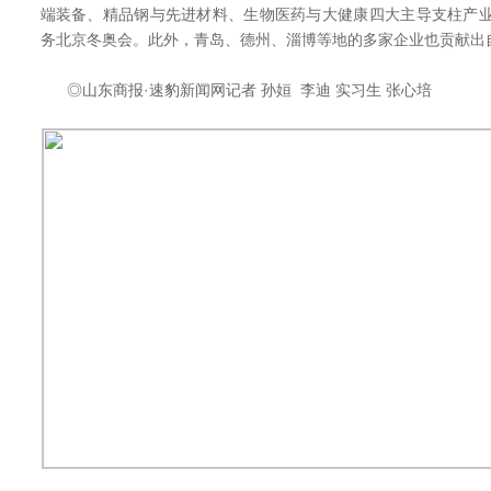
端装备、精品钢与先进材料、生物医药与大健康四大主导支柱产业
务北京冬奥会。此外，青岛、德州、淄博等地的多家企业也贡献出自
◎山东商报·速豹新闻网记者 孙姮 李迪 实习生 张心培