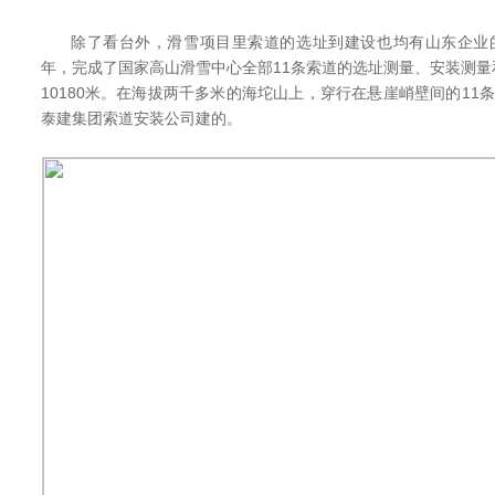
除了看台外，滑雪项目里索道的选址到建设也均有山东企业的
年，完成了国家高山滑雪中心全部11条索道的选址测量、安装测
10180米。在海拔两千多米的海坨山上，穿行在悬崖峭壁间的11
泰建集团索道安装公司建的。