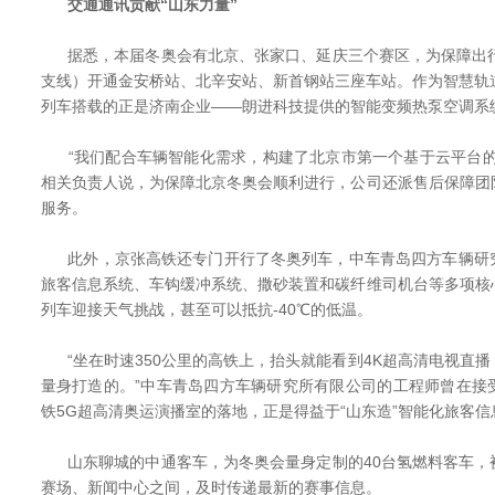
交通通讯贡献“山东力量”
据悉，本届冬奥会有北京、张家口、延庆三个赛区，为保障出行
支线）开通金安桥站、北辛安站、新首钢站三座车站。作为智慧轨
列车搭载的正是济南企业——朗进科技提供的智能变频热泵空调系
“我们配合车辆智能化需求，构建了北京市第一个基于云平台的
相关负责人说，为保障北京冬奥会顺利进行，公司还派售后保障团
服务。
此外，京张高铁还专门开行了冬奥列车，中车青岛四方车辆研
旅客信息系统、车钩缓冲系统、撒砂装置和碳纤维司机台等多项核
列车迎接天气挑战，甚至可以抵抗-40℃的低温。
“坐在时速350公里的高铁上，抬头就能看到4K超高清电视直
量身打造的。”中车青岛四方车辆研究所有限公司的工程师曾在接
铁5G超高清奥运演播室的落地，正是得益于“山东造”智能化旅客
山东聊城的中通客车，为冬奥会量身定制的40台氢燃料客车，
赛场、新闻中心之间，及时传递最新的赛事信息。