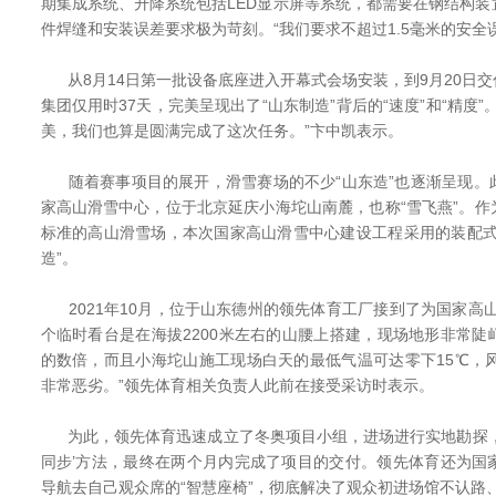
期集成系统、升降系统包括LED显示屏等系统，都需要在钢结构
件焊缝和安装误差要求极为苛刻。“我们要求不超过1.5毫米的安全
从8月14日第一批设备底座进入开幕式会场安装，到9月20日交
集团仅用时37天，完美呈现出了“山东制造”背后的“速度”和“精度
美，我们也算是圆满完成了这次任务。”卞中凯表示。
随着赛事项目的展开，滑雪赛场的不少“山东造”也逐渐呈现。
家高山滑雪中心，位于北京延庆小海坨山南麓，也称“雪飞燕”。
标准的高山滑雪场，本次国家高山滑雪中心建设工程采用的装配式
造”。
2021年10月，位于山东德州的领先体育工厂接到了为国家高
个临时看台是在海拔2200米左右的山腰上搭建，现场地形非常
的数倍，而且小海坨山施工现场白天的最低气温可达零下15℃，
非常恶劣。”领先体育相关负责人此前在接受采访时表示。
为此，领先体育迅速成立了冬奥项目小组，进场进行实地勘探，
同步’方法，最终在两个月内完成了项目的交付。领先体育还为国
导航去自己观众席的“智慧座椅”，彻底解决了观众初进场馆不认路