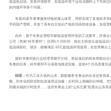
低温热启动、安装环境狭窄、在低温环境下运动员随时上下车的过
的内循环等多个问题。
有着40多年赛事服务经验的泰山体育，同样实现了多项技术突
平的国产雪蜡，开发了具有自主知识产权的消杀防疫设备，实现雪
此外，基于冬奥会雪蜡车耐低温使用环境的工况要求，济南企
公司（简称“科华赛邦”）仅用5个月时间，就自主研发出超低温
低温保险杠、踏步，能够满足-55℃超低温环境使用，在世界舞台
据科华赛邦执行总经理李晓宇介绍，类似项目的研发周期往往
冬奥的任务，科华赛邦不分昼夜地推进实验，提前4个月高质量完
结语：
作为工业大省的山东，默默服务冬奥会的企业还有很多
靴，到专业的防切割短道速滑运动服；从时间上精确到分钟级、空
到最尖端的计时技术……这些冬奥会上的“山东元素”彰显出山东高