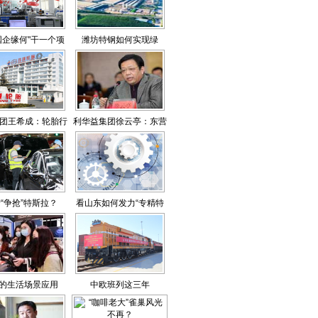
国企缘何"干一个项
潍坊特钢如何实现绿
目成一个"
色“蝶变”？
团王希成：轮胎行
利华益集团徐云亭：东营
业造梦者
化工大亨走出产业升级路
“争抢”特斯拉？
看山东如何发力“专精特
新”
” 的生活场景应用
中欧班列这三年