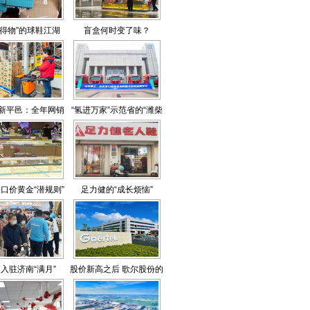
“得物”的球鞋江湖
盲盒何时变了味？
”新平邑：全年网销
“氢进万家”示范省的“潍柴
亿元，数字化供应
试验”
“赋能”沂蒙山区
口价黄金“潜规则”
足力健的“成长烦恼”
入驻济南“满月”
股价新高之后 歌尔股份的
下一站