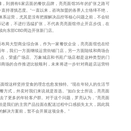
到拥有6家店面的餐饮品牌，亮亮面馆35年的扩张之路可
一直持谨慎态度。“一直以来，咨询加盟的各界人士络绎不绝，
体系运营，尤其是没有把握解决品控等核心问题之前，不会轻
诉记者，不进行迅猛扩张，不代表亮亮面馆停止开店步伐，在
续向东部CBD周边开张新门店。
局大型商业综合体，作为一家餐饮企业，亮亮面馆也在经
两年，我们一方面继续运营街铺门店，另一方面陆续和商场合
合点，荣盛广场店、万象城店和书苑广场店都是这种类型的门
和商场的合作推进比较顺利，未来将进一步针对商超店运营特
馆这样坚持堂食的理念也愈发独特。“现在年轻人的生活节
餐方式，外卖对我们来说就是首选。”如白女士所说，亮亮面
去了更多的年轻客户群。对于这个问题，罗亮认为，“亮亮面
但是我们的主营产品拉面在配送过程中口感损失太大，因此我
的解决方案前，暂不会开展这项业务。”