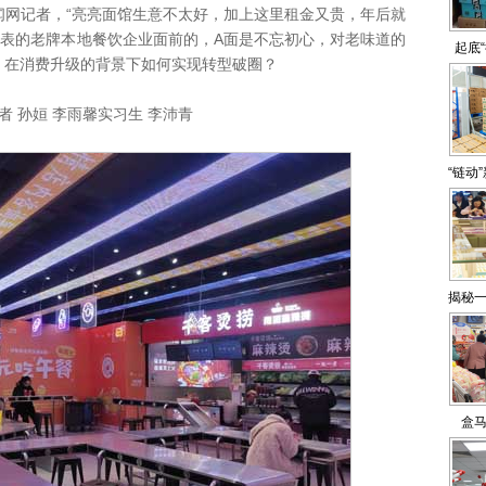
闻网记者，“亮亮面馆生意不太好，加上这里租金又贵，年后就
代表的老牌本地餐饮企业面前的，A面是不忘初心，对老味道的
起底
，在消费升级的背景下如何实现转型破圈？
 孙姮 李雨馨实习生 李沛青
“链动
38
链
揭秘一
盒马