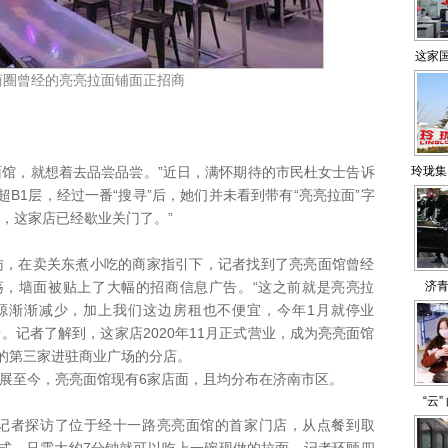
这家
商圈曾经的亮亮拉面铺面正招商
馆，就想着去品尝品尝。”近日，满怀期待的市民杜女士告诉
玲珑集
B1层，经过一番“搜寻”后，她们并未看到带有“亮亮拉面”字
，这家店已经歇业关门了。”
在卖关东煮小吃的商家指引下，记者找到了亮亮面馆曾经
荡，墙面被贴上了大幅的招商信息广告。“这之前就是亮亮拉
济青
源渐渐减少，加上我们这边房租也不便宜，今年1月就停业
。记者了解到，这家店2020年11月正式营业，成为亮亮面馆
的第三家进驻商业广场的分店。
发展至今，亮亮面馆现有6家店面，且均分布在济南市区。
“云
者探访了位于经十一路亮亮面馆的首家门店，从点餐到取