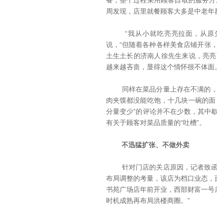
餐，整个过程采用顾客自取的服务方
周发现，店里就餐顾客大多是中老年
“我从小就吃亮亮拉面，从原先的
说，“但随着各种各样美食店铺开张
土生土长的济南人徐先生来说，亮亮
越来越吝啬，显得这个情怀很不体面
同样在菜品分量上存在不满的，还
肉夹馍都没能吃饱，十几块一碗的面，
分量变少”的评论并不在少数，其中歇
有关于顾客对菜品质量的“吐槽”。
不迅猛扩张、不做外卖
针对门店的关店原因，记者致函亮
布局调整的考量，该店为档口业态，
书苑广场店年前开业，西部财富一号
时机成熟再布局洪楼商圈。”