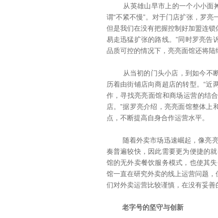
从英雄山早市上的一个小小面摊，
谓“不紧不慢”。对于门店扩张，罗亮
但是我们在没有把握控制好加盟连锁
易走迅猛扩张的路线。”同时罗亮告
品质可控的情况下，亮亮面馆还将陆
从当初的门头小店，到如今不断布
历着由街铺店向商超店的转型。“近
作，寻找亮亮面馆和商场运营的结
店。”据罗亮介绍，亮亮面馆整体上
点，不断提高自身合作运营水平。
随着外卖市场迅速崛起，像亮亮面
奏普遍较快，因此需要更为便捷的就
馆的无外卖餐饮服务模式，也使其失
馆一直在研究外卖的线上运营问题，
们对外卖运营比较谨慎，在没有妥善
老字号的坚守与创新