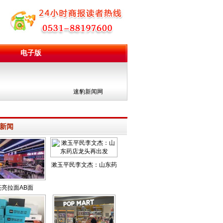
电子版
团
速豹新闻网
新闻
漱玉平民李文杰：山东药
店龙头再出发
亮亮拉面AB面