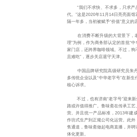
“我们不求快、不求多，只求产品
代。”这是2020年11月14日亮
隔一年多，当初被赋予“价值”意义的
在消费不断升级的大背景下，老字
理”为例，作为商务部认定的首批“中
家门店，还跨界咖啡领域。不过，狗不
且难吃”，逐步关店退守天津。
中国品牌研究院高级研究员朱丹蓬
多传统企业以及“中华老字号”在新
核心诉求。
不过，也有济南“老字号”迎来新生
路或许值得推广。鲁味斋在传承工艺
营。并且统一产品标准，2013年
作坊式生产到正规公司化运营。此外
售通道，鲁味斋做起电商直播，并聘
体化更新。