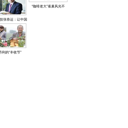
“咖啡老大”雀巢风光不
再？
技张恭运：让中国
模具站到世界舞台
丹利的“丰收节”