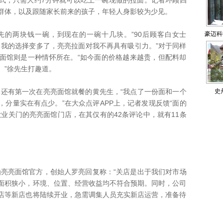
式，只需大约7分钟就可以吃上一碗现做的拉面。记者环顾四
群体，以及跟随家长前来的孩子，年轻人身影较为少见。
两块钱一碗，到现在的一碗十几块。”90后顾客白女士
豪迈科
，我的选择变多了，亮亮拉面对我不再具有吸引力。”对于同样
轮胎
面馆则是一种情怀所在。“如今面的价格越来越贵，但配料却
。”徐先生打趣道。
有第一次在亮亮面馆就餐的黄先生，“我点了一份面和一个
史
分量实在有点少。”在大众点评APP上，记者发现反馈“面的
业关门的亮亮面馆门店，在其仅有的42条评论中，就有11条
亮面馆官方，创始人罗亮回复称：“关店是出于我们对市场
面积狭小，环境、位置、经营收益均不符合预期。同时，公司
店等新店也将陆续开业，急需调集人员充实新店运营，准备待