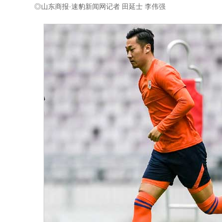
◎山东商报·速豹新闻网记者 田延士 李伟强