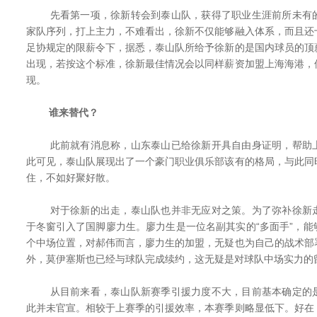
先看第一项，徐新转会到泰山队，获得了职业生涯前所未有的
家队序列，打上主力，不难看出，徐新不仅能够融入体系，而且还
足协规定的限薪令下，据悉，泰山队所给予徐新的是国内球员的顶
出现，若按这个标准，徐新最佳情况会以同样薪资加盟上海海港，
现。
谁来替代？
此前就有消息称，山东泰山已给徐新开具自由身证明，帮助上
此可见，泰山队展现出了一个豪门职业俱乐部该有的格局，与此同
住，不如好聚好散。
对于徐新的出走，泰山队也并非无应对之策。为了弥补徐新走
于冬窗引入了国脚廖力生。廖力生是一位名副其实的“多面手”，
个中场位置，对郝伟而言，廖力生的加盟，无疑也为自己的战术部
外，莫伊塞斯也已经与球队完成续约，这无疑是对球队中场实力的
从目前来看，泰山队新赛季引援力度不大，目前基本确定的是
此并未官宣。相较于上赛季的引援效率，本赛季则略显低下。好在