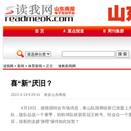
首 页
Ａ 重点报道
Ｂ 周刊集群
搜 索
读我网
>
新闻
>
体育新闻
> 正文
速豹新闻网
喜“新”厌旧？
2022-4-19 8:29:41 来源:山东商报
4月18日，据德国转会市场消息，泰山队国脚徐新已加盟上
队，随队征战一个赛季，协助球队斩获双冠王称号。转会仅一个
叹，徐新的这趟“旅橙”缘何如此短暂？