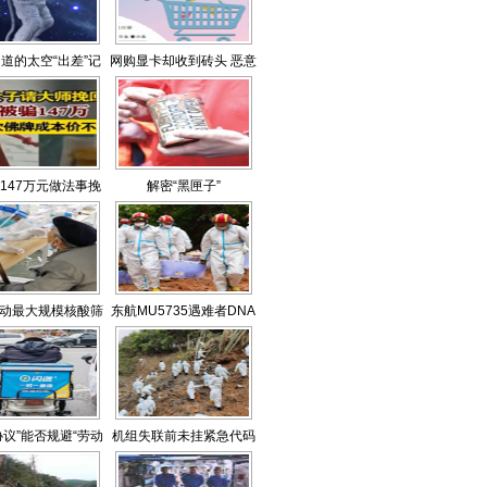
道的太空“出差”记
网购显卡却收到砖头 恶意
发货砍价？
147万元做法事挽
解密“黑匣子”
 请400余次佛牌成
价不到300元
动最大规模核酸筛
东航MU5735遇难者DNA
查
比对工作已完成
协议”能否规避“劳动
机组失联前未挂紧急代码
关系”？