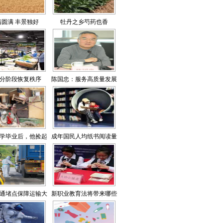
满圆满 丰景独好
牡丹之乡芍药也香
分阶段恢复秩序
陈国忠：服务高质量发展
构建高素质文旅人才培养
体系
学毕业后，他捡起
成年国民人均纸书阅读量
了破烂
为4.76本
通堵点保障运输大
新职业教育法将带来哪些
动脉畅通？
改变？