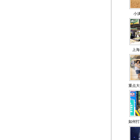
小
上海
重点大
如何打