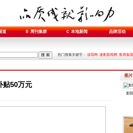
报道
Ｂ 周刊集群
Ｃ 本地新闻
品牌活动
搜 索
热门搜索关键字：
读我网 速豹新闻网 鲁商集
图片
贴50万元
影院