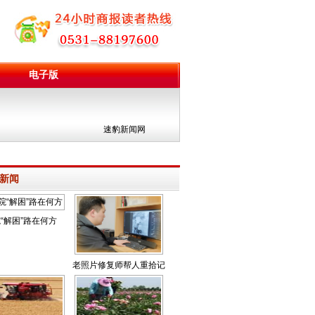
电子版
团
速豹新闻网
新闻
“解困”路在何方
老照片修复师帮人重拾记
忆