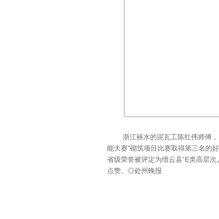
浙江丽水的泥瓦工陈红伟师傅，从事
能大赛”砌筑项目比赛取得第三名的好
省级荣誉被评定为缙云县“E类高层次
点赞。◎处州晚报