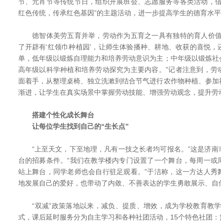
节、元宵节等传统节日，组织开展班会、志愿服务等各类活动，借
红色传统，传承红色基因”的主题活动，进一步提高学生的德育水平
德智体美劳五育并举，劳动作为五育之一具有独特的育人价值
了开辟有‘红领巾种植园’，让师生体验播种、耕地、收获的喜悦
单，低年级以锻炼自理能力和培养劳动意识为主；中年级以锻炼社
高年级以科学种植和培养劳动探究为主要内容。”记者注意到，劳
面着手，从整理桌椅、独立洗漱到结合节气进行农作物种植、参加
渐进，让学生在真实场景中掌握劳动技能、增强劳动观念，提升劳
搭建个性化成长舞台
让每位学生找到自己的“生长点”
“上至天文，下至地理，凡有一技之长者均可报名。”这是济南
台的招募条件。“我们在教学楼内专门设置了一个舞台，每周一或
站上舞台，同学老师也会自行驻足观看。”于洁称，这一方达人秀
地发展自己的爱好，也带动了内敛、不善表达的学生勇敢展示、自
“双减”政策落地以来，减负、提质、增效，成为学校教育教学主
式，课后延时服务分为自主学习和各种社团活动，15个特色社团