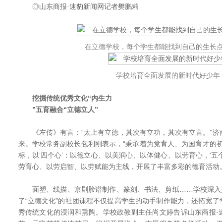
◎山东商报·速豹新闻网记者樊鹏莉
在立德学校，每个学生都能找到自己的生长
学校培育全面发展的新时代好少年
挖掘传统优秀文化“内生力
”五育融合“立德立人”
《左传》有言：“太上有立德，其次有立功，其次有立言。”济
来。学校常务副校长包利刚表示，“秉承着为党育人、为国育才的初
标，以‘四个心’：以德立心、以美润心、以体健心、以劳育心，‘五
劳育心、以劳启智、以劳赋能为主线，开展了丰富多彩的德育活动。
面塑、线描、京剧脸谱制作、篆刻、书法、剪纸……学校深入挖
了“立德文化”的社团课程不仅提高学生的动手制作能力，还拓宽
秀传统文化的浸润和熏陶。学校政教副主任尚文婷告诉山东商报·