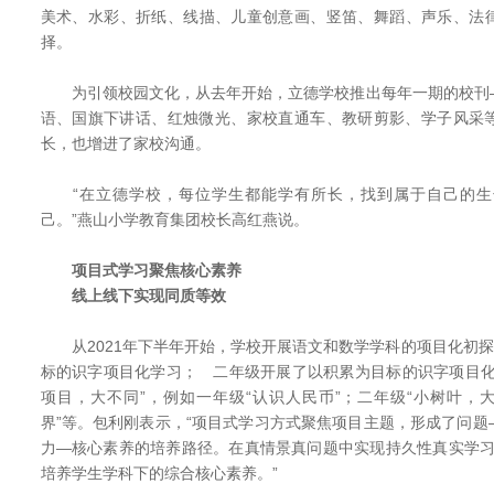
美术、水彩、折纸、线描、儿童创意画、竖笛、舞蹈、声乐、法
择。
为引领校园文化，从去年开始，立德学校推出每年一期的校刊
语、国旗下讲话、红烛微光、家校直通车、教研剪影、学子风采
长，也增进了家校沟通。
“在立德学校，每位学生都能学有所长，找到属于自己的生
己。”燕山小学教育集团校长高红燕说。
项目式学习聚焦核心素养
线上线下实现同质等效
从2021年下半年开始，学校开展语文和数学学科的项目化初探
标的识字项目化学习； 二年级开展了以积累为目标的识字项目化
项目，大不同”，例如一年级“认识人民币”；二年级“小树叶，
界”等。包利刚表示，“项目式学习方式聚焦项目主题，形成了问
力—核心素养的培养路径。在真情景真问题中实现持久性真实学习
培养学生学科下的综合核心素养。”