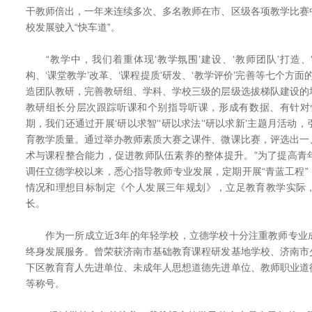
干教师倍出，一年来连续多次、多名教师在市、区级各项教学比赛
校发展驶入“快车道”。
“教学中，我们着重体现‘教学氛围’建设、‘教师团队’打造、‘
构、‘课堂教学’改革、‘课程提质’研发、‘教学评价’完善等七个方
造团队教研，完善教研组、学科、学校三级的层级选拔梯队建设的
教研组长分层次跟踪听课和个别指导听课，形成有数据、有针对
期，我们还通过开展‘研以求智’‘研以求法’‘研以求新’主题月活动
育教学质量。通过举办教师素质大赛之课件、微课比赛，评选出一
术与课程整合能力，促进教师队伍素养的整体提升。”为了提高青
调任立德学校以来，悉心指导教师专业发展，定期开展“青蓝工程
情况和理想目标制定《个人发展三年规划》，立足教育教学实际
长。
作为一所成立近3年的年轻学校，立德学校十分注重教师专业
终身发展服务。曾荣获济南市基础教育课程研发基地学校、济南市
下区教育育人先进单位、未成年人思想道德先进单位、教师职业道
等称号。