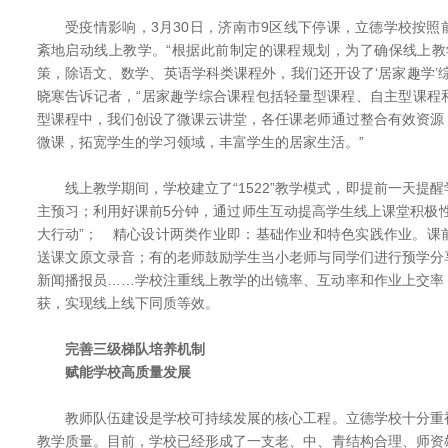
受疫情影响，3月30日，济南市9区线下停课，立德学校按照
紊地启动线上教学。“根据此前制定的课程规划，为了确保线上教
策，除语文、数学、英语学科类课程外，我们还开设了‘居家趣学’
晓寒告诉记者，“居家趣学综合课程包括轻量型课程、自主型课程
型课程中，我们创设了微课云讲堂，各任课老师通过整合有效资源
微课，拓宽学生的学习领域，丰富学生的居家生活。”
线上教学期间，学校建立了“1522”教学模式，即提前一天提
主预习；利用好课前5分钟，通过师生互动提高学生线上课堂积极
大行动”； 精心设计两类作业即：基础作业和特色实践作业。课
送课文原文录音；有的老师鼓励学生当小老师与同学们进行预学分
新闻播报员……学校注重线上教学的出镜率、互动率和作业上交率
获，实现线上线下同质等效。
完善三级梯队培养机制
赋能学校高质量发展
教师队伍建设是学校可持续发展的核心工程。立德学校十分重
教学质量。目前，学校已经形成了一支老、中、青结构合理、师资