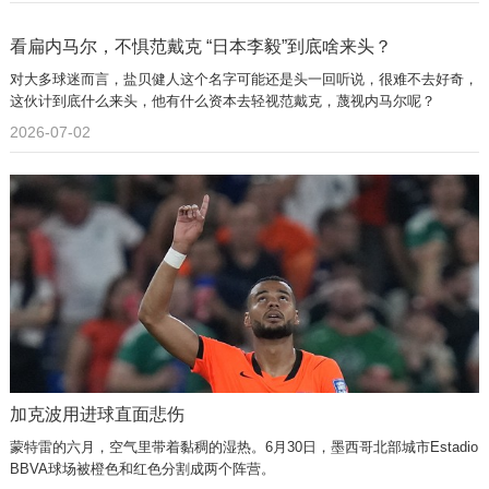
看扁内马尔，不惧范戴克 “日本李毅”到底啥来头？
对大多球迷而言，盐贝健人这个名字可能还是头一回听说，很难不去好奇，
这伙计到底什么来头，他有什么资本去轻视范戴克，蔑视内马尔呢？
2026-07-02
加克波用进球直面悲伤
蒙特雷的六月，空气里带着黏稠的湿热。6月30日，墨西哥北部城市Estadio
BBVA球场被橙色和红色分割成两个阵营。