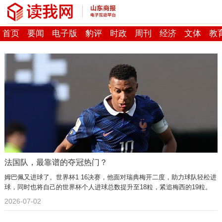
首页
要闻
电子版
豹评
时政
周刊
经济
文体
教
法国队，最靠谱的夺冠热门？
姆巴佩又进球了。世界杯1 16决赛，他面对瑞典梅开二度，助力球队轻松进
球，同时也将自己的世界杯个人进球总数提升至18粒，紧追梅西的19粒。
2026-07-02