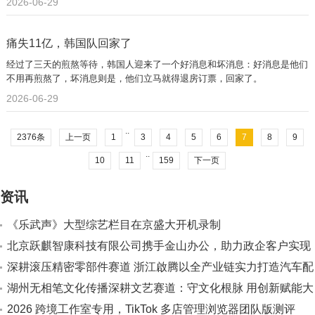
2026-06-29
痛失11亿，韩国队回家了
经过了三天的煎熬等待，韩国人迎来了一个好消息和坏消息：好消息是他们
不用再煎熬了，坏消息则是，他们立马就得退房订票，回家了。
2026-06-29
..
2376条
上一页
1
3
4
5
6
7
8
9
..
10
11
159
下一页
资讯
《乐武声》大型综艺栏目在京盛大开机录制
北京跃麒智康科技有限公司携手金山办公，助力政企客户实现
办公软件国产化替代
深耕滚压精密零部件赛道 浙江啟腾以全产业链实力打造汽车配
套标杆
湖州无相笔文化传播深耕文艺赛道：守文化根脉 用创新赋能大
众美育
2026 跨境工作室专用，TikTok 多店管理浏览器团队版测评